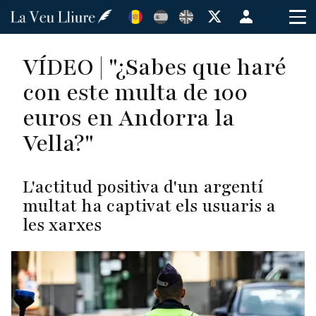
Vés
Menú
al
de
contingut
cuenta
VÍDEO | "¿Sabes que haré
de
con este multa de 100
usuario
euros en Andorra la
Vella?"
L'actitud positiva d'un argentí
multat ha captivat els usuaris a
les xarxes