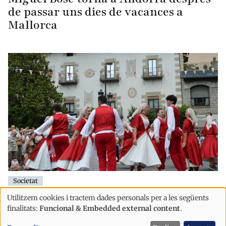
de passar uns dies de vacances a
Mallorca
Societat
La Festa Major d'Andorra la Vella
Utilitzem cookies i tractem dades personals per a les següents
Ús
amplia la programació amb més
finalitats:
Funcional & Embedded external content
.
de
activitats per a totes les edats