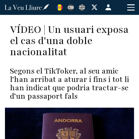
Vés
Menú
al
de
contingut
cuenta
VÍDEO | Un usuari exposa
de
el cas d'una doble
usuario
nacionalitat
Segons el TikToker, al seu amic
l’han arribat a aturar i fins i tot li
han indicat que podria tractar-se
d’un passaport fals