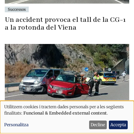
Successos
Un accident provoca el tall de la CG-1
a la rotonda del Viena
Utilitzem cookies i tractem dades personals per a les següents
Ús
finalitats:
Funcional & Embedded external content
.
de
Successos
Pirineus
Personalitza
Decline
Accepta
dades
Un ferit lleu continua en observació