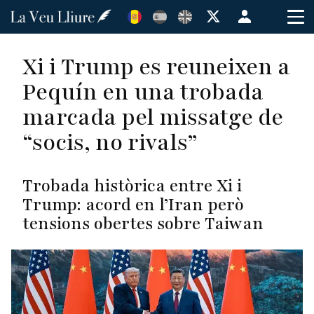
Vés
Menú
al
de
contingut
cuenta
Xi i Trump es reuneixen a
de
Pequín en una trobada
usuario
marcada pel missatge de
“socis, no rivals”
Trobada històrica entre Xi i
Trump: acord en l’Iran però
tensions obertes sobre Taiwan