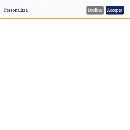
de
Personalitza
Decline
Accepta
dades
personals
i
cookies
Internacional
"Crec que els mitjans sou molt més
odiats del que us adoneu"