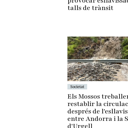
provocar esllavissa
talls de trànsit
Societat
Els Mossos treballe
restablir la circula
després de l'esllavi
entre Andorra i la 
d'Urgell