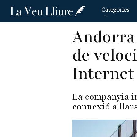
Categories
Vés
Andorra 
al
contingut
de veloc
Internet
La companyia in
connexió a llar