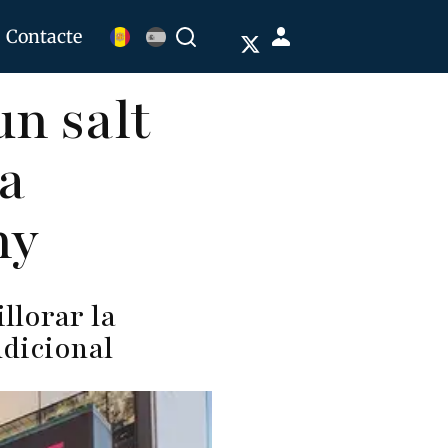
Menú
Contacte
Buscar
de
n salt
cuenta
de
 a
usuario
ny
llorar la
ddicional