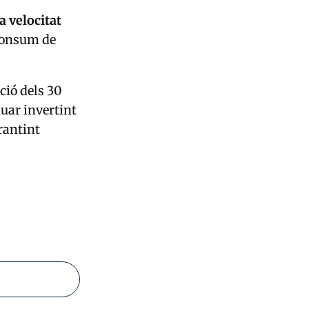
a velocitat
 consum de
ió dels 30
nuar invertint
rantint