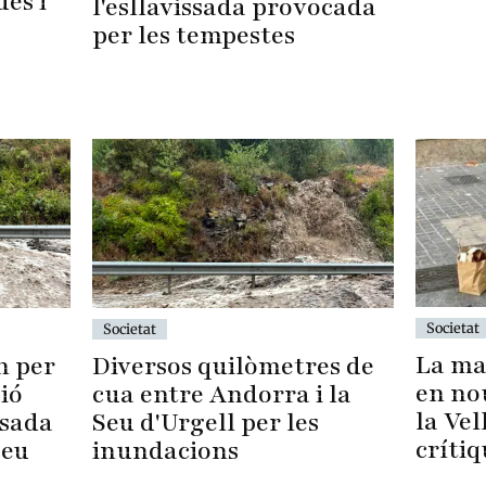
des i
l'esllavissada provocada
per les tempestes
Societat
Societat
La ma
n per
Diversos quilòmetres de
en no
ció
cua entre Andorra i la
la Vel
ssada
Seu d'Urgell per les
crítiq
Seu
inundacions