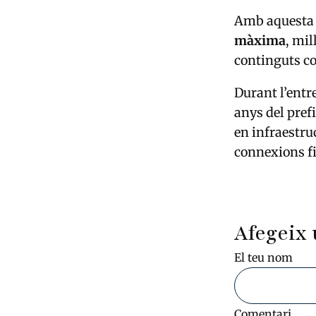
Amb aquesta 
màxima
, mil
continguts co
Durant l’entr
anys del pref
en infraestru
connexions fia
Afegeix 
El teu nom
Comentari