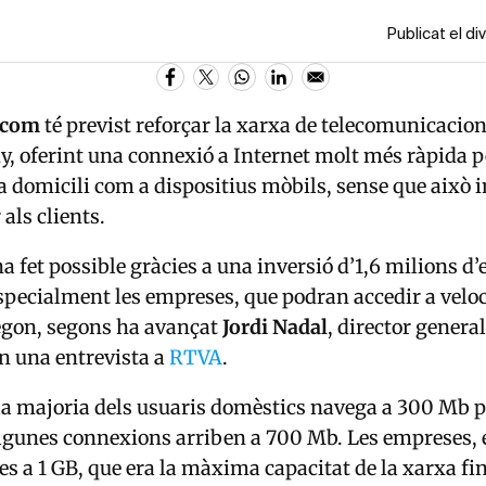
Publicat el d
ecom
té previst reforçar la xarxa de telecomunicacio
ny, oferint una connexió a Internet molt més ràpida pe
 a domicili com a dispositius mòbils, sense que això 
 als clients.
a fet possible gràcies a una inversió d’1,6 milions d’
specialment les empreses, que podran accedir a veloc
egon, segons ha avançat
Jordi Nadal
, director general
n una entrevista a
RTVA
.
a majoria dels usuaris domèstics navega a 300 Mb p
lgunes connexions arriben a 700 Mb. Les empreses, 
es a 1 GB, que era la màxima capacitat de la xarxa fi