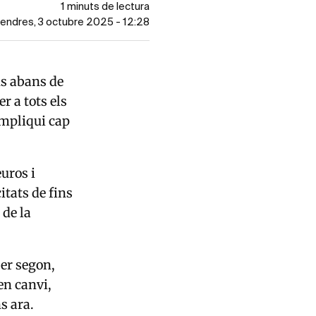
1 minuts de lectura
ivendres, 3 octubre 2025 - 12:28
ns abans de
r a tots els
impliqui cap
euros i
itats de fins
 de la
er segon,
en canvi,
ns ara.