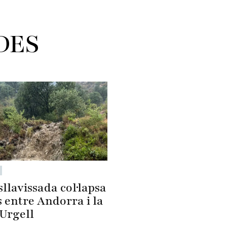
DES
llavissada col·lapsa
s entre Andorra i la
'Urgell