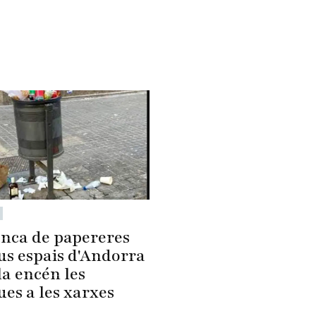
nca de papereres
us espais d'Andorra
la encén les
ues a les xarxes