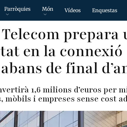
Parròquies
Món
Vídeos
Enquestas
Telecom prepara u
itat en la connexió
 abans de final d’a
vertirà 1,6 milions d’euros per mi
s, mòbils i empreses sense cost a