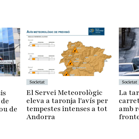
Societat
Societat
La tar
El Servei Meteorològic
is
carre
eleva a taronja l'avís per
 de
amb r
tempestes intenses a tot
sou de
front
Andorra