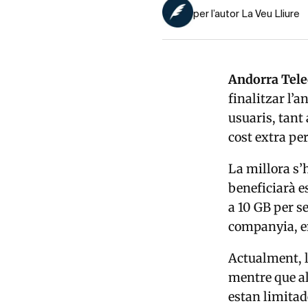
per l’autor La Veu Lliure
Andorra Tel
finalitzar l’a
usuaris, tant
cost extra per
La millora s’h
beneficiarà e
a 10 GB per s
companyia, e
Actualment, l
mentre que a
estan limitad