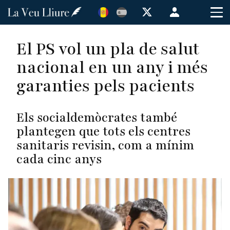
Vés
Menú
al
de
contingut
cuenta
El PS vol un pla de salut
de
nacional en un any i més
usuario
garanties pels pacients
Els socialdemòcrates també
plantegen que tots els centres
sanitaris revisin, com a mínim
cada cinc anys