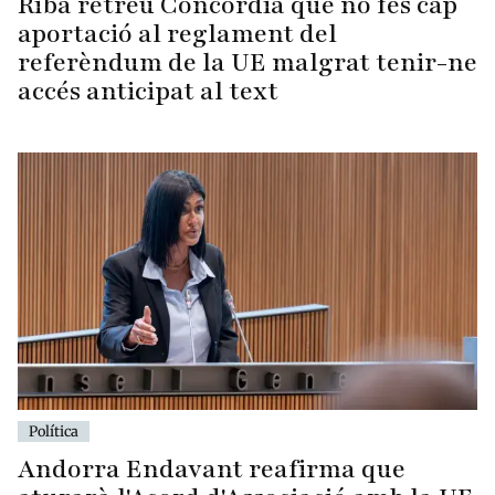
Riba retreu Concòrdia que no fes cap
aportació al reglament del
referèndum de la UE malgrat tenir-ne
accés anticipat al text
Política
Andorra Endavant reafirma que