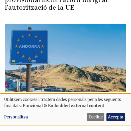
l’autorització de la UE
Política
Utilitzem cookies i tractem dades personals per a les següents
Ús
finalitats:
Funcional & Embedded external content
.
Andorra podria posar en risc l’Acord
de
Duaner si rebutja l'acord amb la UE
Personalitza
Decline
Accepta
dades
després d’una eventual aplicació
personals
provisional