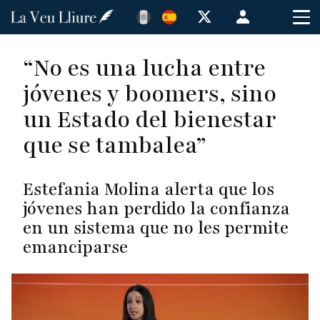
Pasar
Menú
al
de
contenido
cuenta
“No es una lucha entre
principal
de
jóvenes y boomers, sino
usuario
un Estado del bienestar
que se tambalea”
Estefania Molina alerta que los
jóvenes han perdido la confianza
en un sistema que no les permite
emanciparse