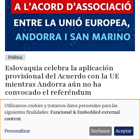
Política
Eslovaquia celebra la aplicación
provisional del Acuerdo con la UE
mientras Andorra aún no ha
convocado el referéndum
Utilizamos cookies y tratamos datos personales para las
Uso
siguientes finalidades:
Funcional & Embedded external
de
content
.
datos
Personalizar
Rechazar
Aceptar
personales