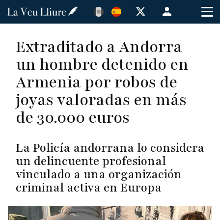
Pasar
Menú
al
de
contenido
cuenta
Extraditado a Andorra
principal
de
un hombre detenido en
usuario
Armenia por robos de
joyas valoradas en más
de 30.000 euros
La Policía andorrana lo considera
un delincuente profesional
vinculado a una organización
criminal activa en Europa