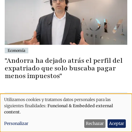
Economía
"Andorra ha dejado atrás el perfil del
expatriado que solo buscaba pagar
menos impuestos"
Utilizamos cookies y tratamos datos personales para las
Uso
siguientes finalidades:
Funcional & Embedded external
de
content
.
datos
Personalizar
Rechazar
Aceptar
personales