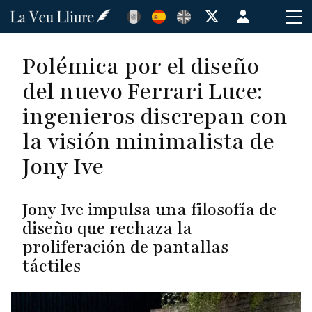
Pasar
Menú
al
de
contenido
cuenta
Polémica por el diseño
principal
de
del nuevo Ferrari Luce:
usuario
ingenieros discrepan con
la visión minimalista de
Jony Ive
Jony Ive impulsa una filosofía de
diseño que rechaza la
proliferación de pantallas
táctiles