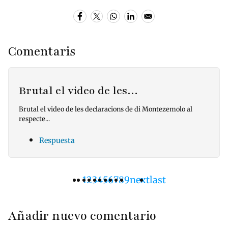
Comentaris
Brutal el video de les…
Brutal el video de les declaracions de di Montezemolo al
respecte...
Respuesta
Página
1
Pàgina
2
Pàgina
3
Pàgina
4
Pàgina
5
Pàgina
6
Pàgina
7
Pàgina
8
Pàgina
9
Siguiente
next
Última
last
Paginación
actual
página
página
Añadir nuevo comentario