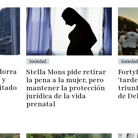
Sociedad
Sociedad
dorra
Forty
Stella Mons pide retirar
 y
'tard
la pena a la mujer, pero
itado
triun
mantener la protección
de De
jurídica de la vida
prenatal