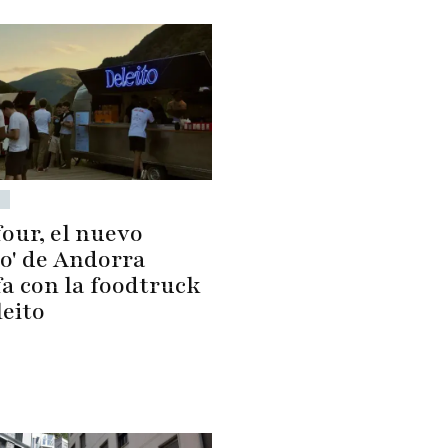
four, el nuevo
eo' de Andorra
fa con la foodtruck
leito