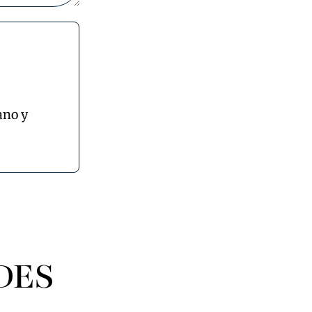
ano y
DES