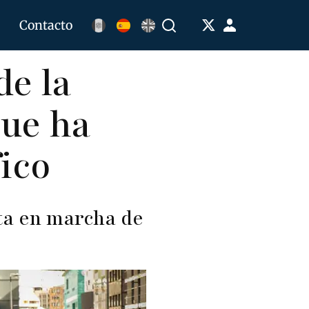
Menú
Contacto
Buscar
de
de la
cuenta
de
que ha
usuario
fico
sta en marcha de