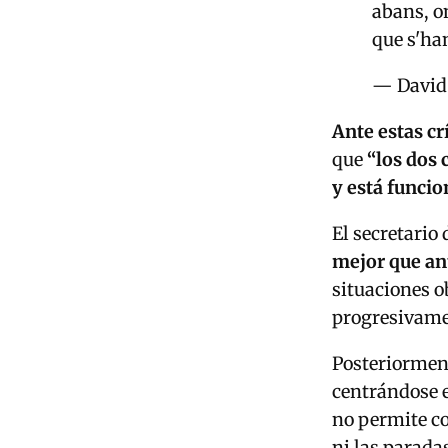
abans, o
que s'ha
— David
Ante estas cr
que
“los dos 
y está funcio
El secretario 
mejor que ant
situaciones o
progresivame
Posteriorment
centrándose e
no permite co
ni las parada