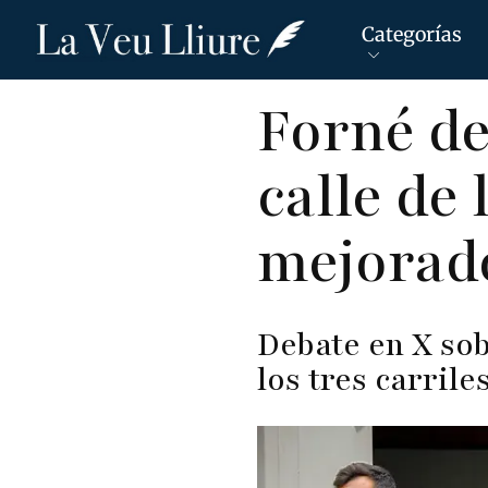
Categorías
Pasar
Forné de
al
contenido
calle de
principal
mejorado
Debate en X sob
los tres carrile