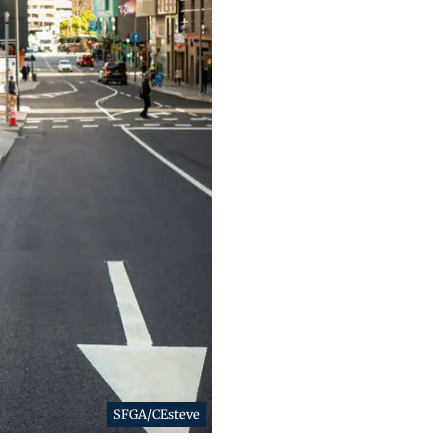
SFGA/CEsteve