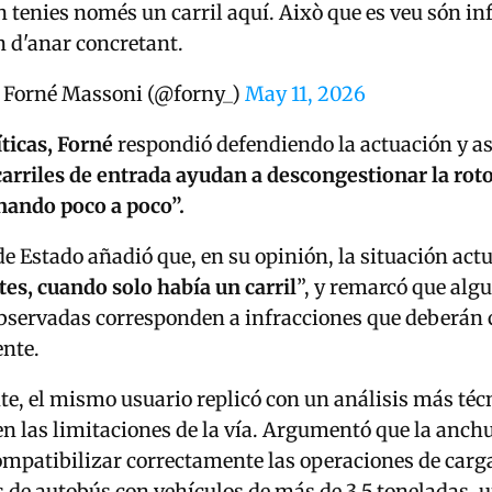
n tenies només un carril aquí. Això que es veu són in
n d'anar concretant.
 Forné Massoni (@forny_)
May 11, 2026
íticas, Forné
respondió defendiendo la actuación y 
carriles de entrada ayudan a descongestionar la ro
nando poco a poco”.
de Estado añadió que, en su opinión, la situación actu
es, cuando solo había un carril
”, y remarcó que algu
bservadas corresponden a infracciones que deberán 
nte.
e, el mismo usuario replicó con un análisis más téc
n las limitaciones de la vía. Argumentó que la anchur
mpatibilizar correctamente las operaciones de carg
s de autobús con vehículos de más de 3,5 toneladas, 