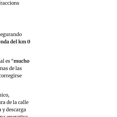
fraccions
asegurando
tonda del km 0
al es “
mucho
nas de las
corregirse
nico,
a de la calle
a y descarga
una operativa