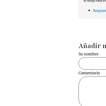
té mitja roda en 
Respues
Pagin
Añadir 
Su nombre
Comentario