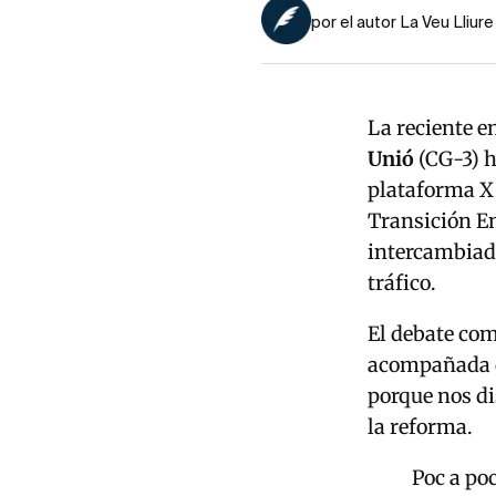
por el autor La Veu Lliure
La reciente e
Unió
(CG-3) h
plataforma X 
Transición En
intercambiad
tráfico.
El debate co
acompañada de
porque nos di
la reforma.
Poc a po