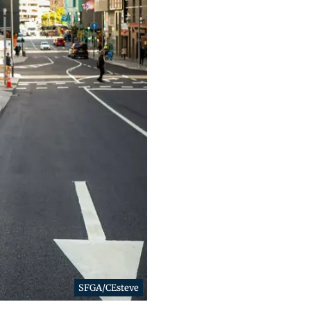
SFGA/CEsteve