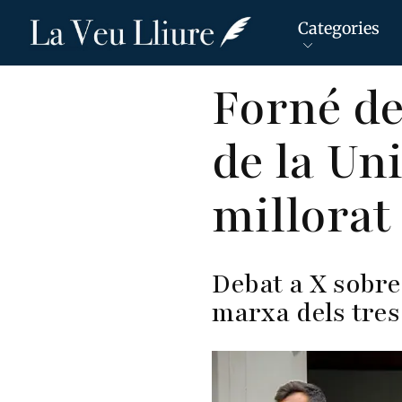
Categories
Vés
Forné de
al
contingut
de la Un
millorat 
Debat a X sobre
marxa dels tres