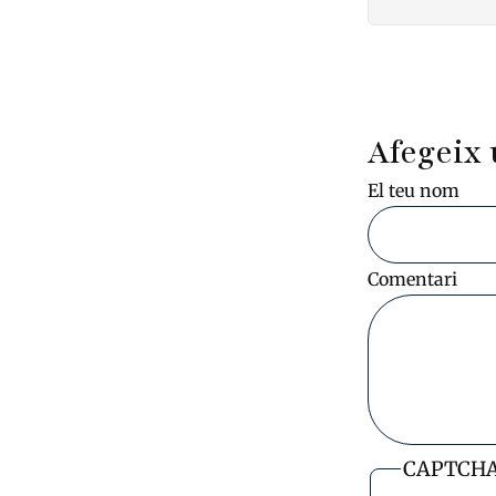
Pagin
Afegeix 
El teu nom
Comentari
CAPTCH