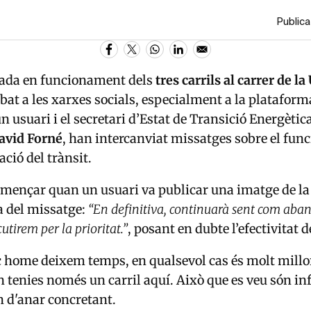
Publica
sada en funcionament dels
tres carrils al carrer de l
bat a les xarxes socials, especialment a la platafor
un usuari i el secretari d’Estat de Transició Energèti
avid Forné
, han intercanviat missatges sobre el fu
ció del trànsit.
omençar quan un usuari va publicar una imatge de la
 del missatge:
“En definitiva, continuarà sent com abans
utirem per la prioritat.”
, posant en dubte l’efectivitat 
c home deixem temps, en qualsevol cas és molt millo
n tenies només un carril aquí. Això que es veu són in
n d'anar concretant.