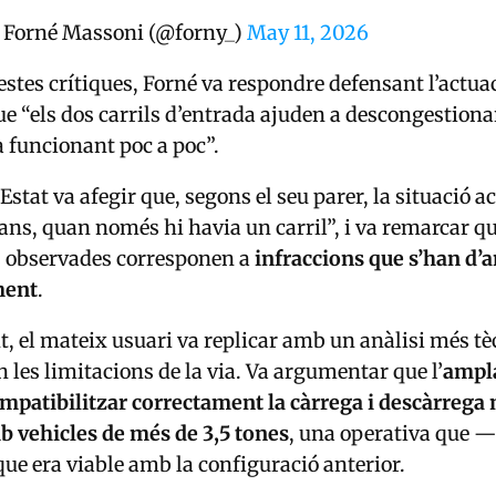
 Forné Massoni (@forny_)
May 11, 2026
stes crítiques, Forné va respondre defensant l’actuac
e “els dos carrils d’entrada ajuden a descongestiona
à funcionant poc a poc”.
’Estat va afegir que, segons el seu parer, la situació a
ans, quan només hi havia un carril”, i va remarcar q
s observades corresponen a
infraccions que s’han d’a
ment
.
, el mateix usuari va replicar amb un anàlisi més tè
n les limitacions de la via. Va argumentar que l’
ampla
patibilitzar correctament la càrrega i descàrrega n
b vehicles de més de 3,5 tones
, una operativa que 
ue era viable amb la configuració anterior.