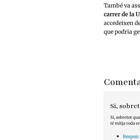
També va asse
carrer de la 
accedeixen de
que podria ge
Comenta
Si, sobr
Si, sobretot qua
té mitja roda en 
Respon