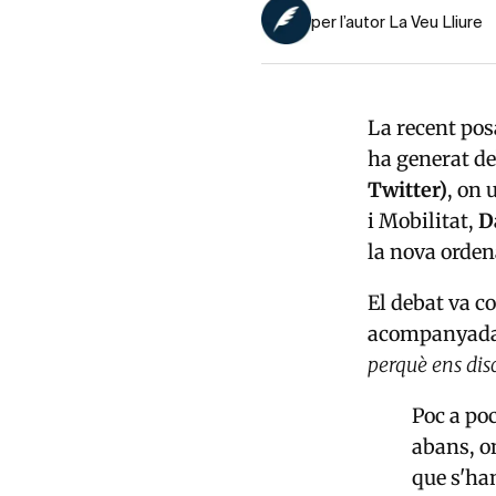
per l’autor La Veu Lliure
La recent po
ha generat de
Twitter)
, on 
i Mobilitat,
D
la nova ordena
El debat va c
acompanyada
perquè ens disc
Poc a po
abans, o
que s'ha