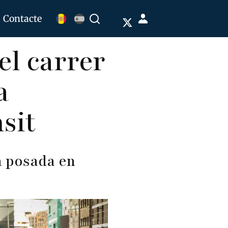
Menú
Contacte
Buscar
de
el carrer
cuenta
de
a
usuario
nsit
a posada en