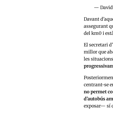
— David
Davant d’aque
assegurant qu
del km0 i est
El secretari d
millor que ab
les situacion
progressiva
Posteriorment
centrant-se e
no permet com
d’autobús am
exposar— sí q