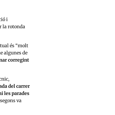
ió i
r la rotonda
ctual és “molt
ue algunes de
nar corregint
cnic,
da del carrer
i les parades
—segons va