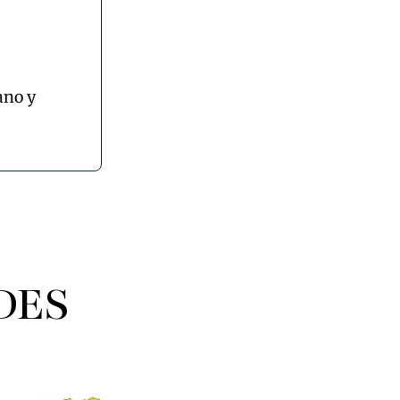
ano y
DES