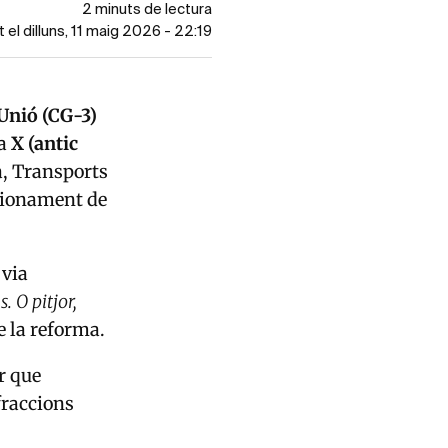
2 minuts de lectura
t el dilluns, 11 maig 2026 - 22:19
a Unió (CG-3)
ma
X (antic
ca, Transports
ncionament de
 via
. O pitjor,
de la reforma.
r que
fraccions