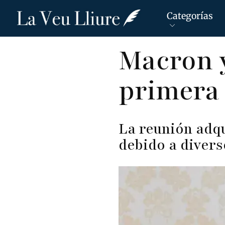
Categorías
Pasar
Macron y
al
contenido
primera 
principal
La reunión adqu
debido a divers