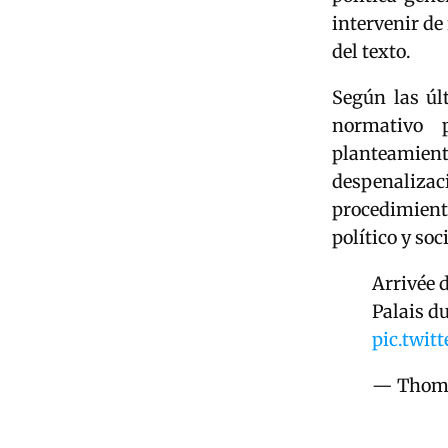
intervenir de
del texto.
Según las úl
normativo 
planteamien
despenalizac
procedimient
político y soci
Arrivée 
Palais d
pic.twi
— Thoma