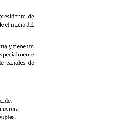
presidente de
e el inicio del
oma y tiene un
especialmente
de canales de
onde,
 œuvrera
euples.