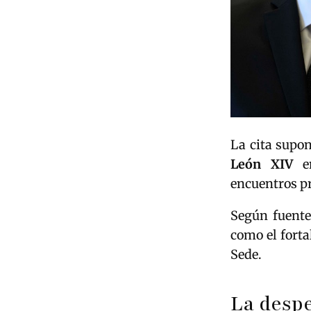
La cita supo
León XIV
en
encuentros pr
Según fuentes
como el forta
Sede.
La despe