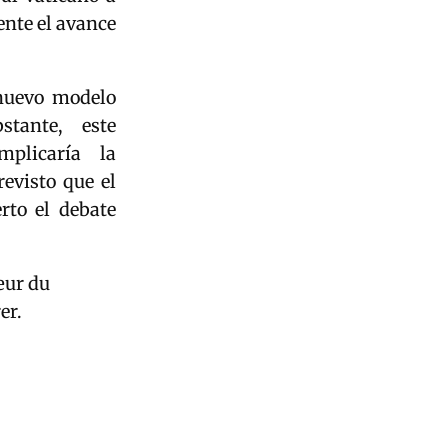
ente el avance
 nuevo modelo
tante, este
mplicaría la
evisto que el
rto el debate
œur du
er.