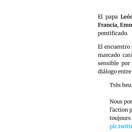
El papa
Leó
Francia
,
Emm
pontificado.
El encuentro 
marcado cará
sensible por
diálogo entre
Très heu
Nous por
l’action 
toujours 
pic.twi