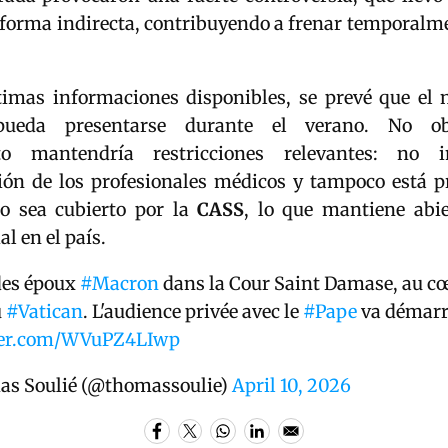
 forma indirecta, contribuyendo a frenar temporalm
timas informaciones disponibles, se prevé que el
pueda presentarse durante el verano. No obs
to mantendría restricciones relevantes: no i
ión de los profesionales médicos y tampoco está pr
o sea cubierto por la
CASS
, lo que mantiene abie
al en el país.
des époux
#Macron
dans la Cour Saint Damase, au c
u
#Vatican
. L'audience privée avec le
#Pape
va démarr
tter.com/WVuPZ4LIwp
s Soulié (@thomassoulie)
April 10, 2026