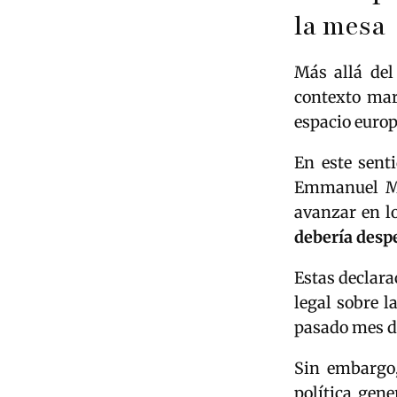
la mesa
Más allá del
contexto mar
espacio euro
En este sent
Emmanuel Mac
avanzar en l
debería despe
Estas declara
legal sobre l
pasado mes d
Sin embargo,
política gene