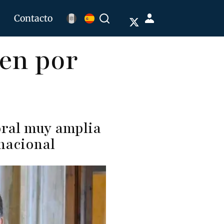
Menú
Contacto
Buscar
de
en por
cuenta
de
usuario
oral muy amplia
rnacional