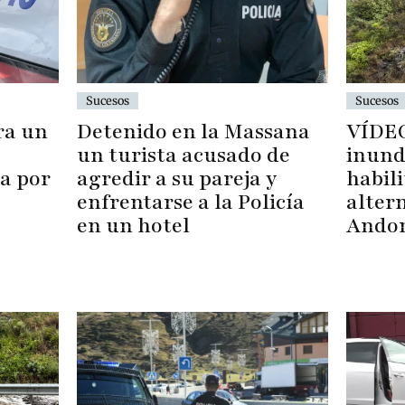
Sucesos
Sucesos
Detenido en la Massana
VÍDEO
ra un
un turista acusado de
inund
agredir a su pareja y
habil
ja por
enfrentarse a la Policía
alter
en un hotel
Andor