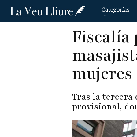
Categorías
Pasar
Fiscalía 
al
contenido
masajist
principal
mujeres 
Tras la tercera
provisional, d