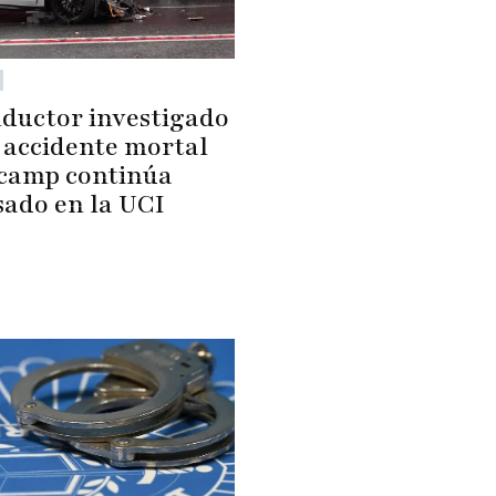
nductor investigado
l accidente mortal
camp continúa
sado en la UCI