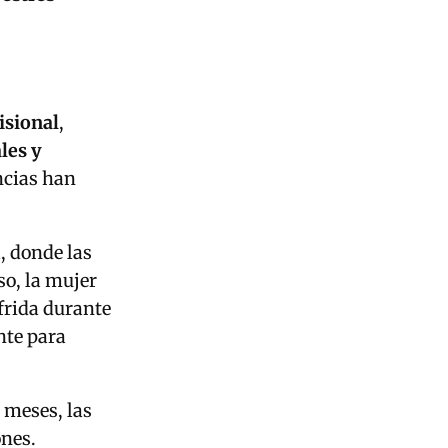
isional
,
les y
ancias han
l, donde las
so, la mujer
frida durante
nte para
 meses, las
ones.