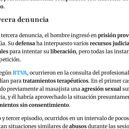
co
.
ercera denuncia
 tercera denuncia, el hombre ingresó en
prisión prov
úa. Su
defensa
ha interpuesto varios
recursos judicia
ales
para intentar su
liberación
, pero todas las inst
petición.
según
RTVA
, ocurrieron en la consulta del profesiona
dían para
tratamientos terapéuticos
. En el primer ca
ado previamente al masajista una
agresión sexual
su
ia, y él habría aprovechado la situación presuntame
mientos sin consentimiento
.
 y tercer episodio, ocurridos en un intervalo de pocos
tan situaciones similares de
abusos
durante las sesi