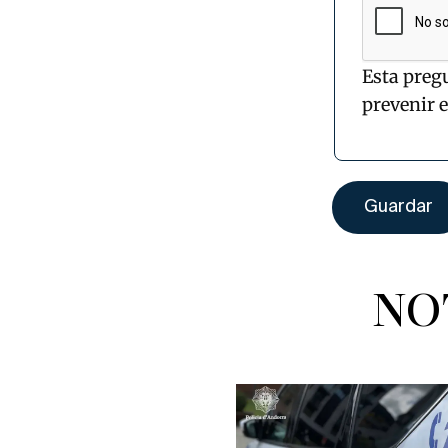
Esta preg
prevenir 
NO