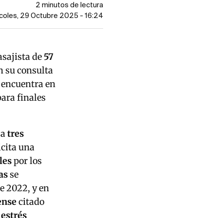
2 minutos de lectura
rcoles, 29 Octubre 2025 - 16:24
asajista de
57
n su consulta
e encuentra en
para finales
 a
tres
icita una
les
por los
as
se
e 2022, y en
ense
citado
 estrés