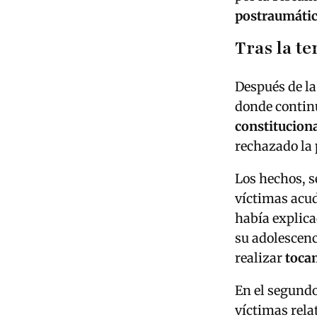
postraumáti
Tras la t
Después de la
donde contin
constitucion
rechazado la 
Los hechos, 
víctimas acu
había explic
su adolescenc
realizar
toca
En el segundo
víctimas rela