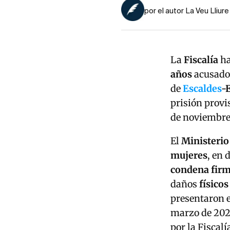
por el autor La Veu Lliure
La
Fiscalía
ha
años
acusado
de
Escaldes
-
prisión provi
de noviembre
El
Ministerio
mujeres
, en 
condena firm
daños
físicos
presentaron e
marzo de 2023
por la Fiscal