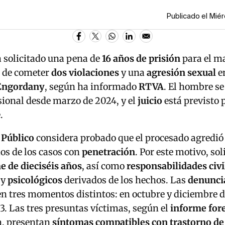
Publicado el Mié
 solicitado una pena de
16 años de prisión
para el m
 de cometer
dos violaciones
y una
agresión sexual
e
Engordany
, según ha informado
RTVA
. El hombre s
sional desde marzo de 2024, y el
juicio
está previsto 
.
 Público
considera probado que el procesado agredió
dos de los casos con
penetración
. Por este motivo, sol
e de dieciséis años
, así como
responsabilidades civi
y
psicológicos
derivados de los hechos. Las
denunci
n tres momentos distintos: en octubre y diciembre d
. Las tres presuntas víctimas, según el
informe for
ía, presentan
síntomas compatibles con trastorno de