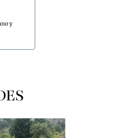
ano y
DES