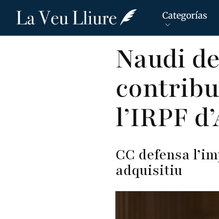
Categorías
Pasar
Naudi d
al
contenido
contribu
principal
l’IRPF d
CC defensa l’im
adquisitiu