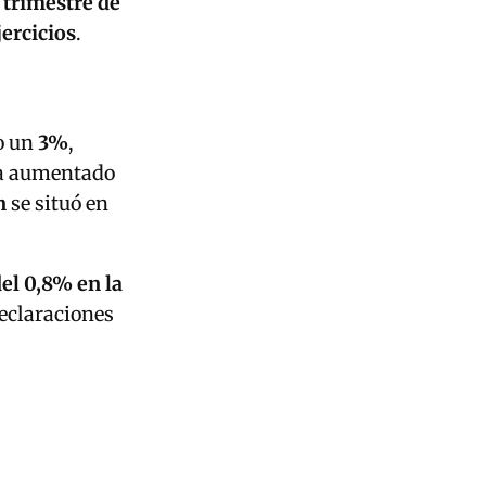
 trimestre de
jercicios
.
o un
3%
,
 aumentado
n
se situó en
el 0,8% en la
declaraciones