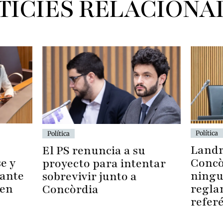
TÍCIES RELACIONA
Política
Política
Landr
El PS renuncia a su
Concò
e y
proyecto para intentar
ningu
 ante
sobrevivir junto a
regla
 en
Concòrdia
refer