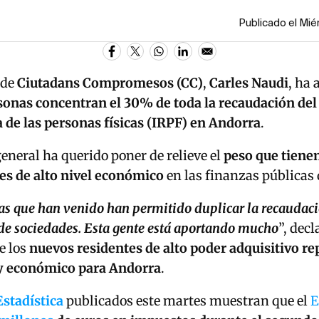
Publicado el Mié
 de
Ciutadans Compromesos (CC)
,
Carles Naudi
, ha
rsonas concentran el 30% de toda la recaudación de
a de las personas físicas (IRPF) en Andorra
.
general ha querido poner de relieve el
peso que tiene
es de alto nivel económico
en las finanzas públicas 
as que han venido han permitido duplicar la recaudaci
de sociedades. Esta gente está aportando mucho
”, dec
e los
nuevos residentes de alto poder adquisitivo r
 y económico para Andorra
.
Estadística
publicados este martes muestran que el
E