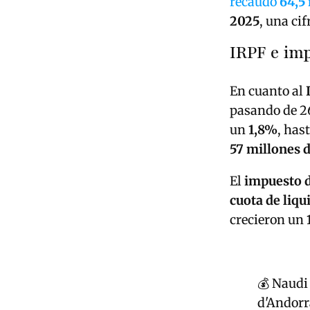
recaudó
64,5
2025
, una ci
IRPF e imp
En cuanto al
pasando de 26
un
1,8%
, has
57 millones 
El
impuesto d
cuota de liqu
crecieron un
💰 Naudi
d'Andorr