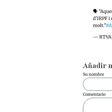
🗣️ "Aqu
d'IRPF i
molt."
#A
— RTVA 
Añadir 
Su nombre
Comentario