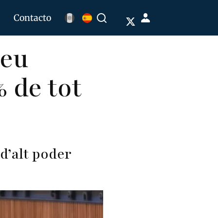
Menú
Contacto
Buscar
de
deu
cuenta
de
 de tot
usuario
d’alt poder