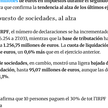
 millones
de euros en impuestos durante el segundo
fra que confirma la
tendencia al alza de los últimos e
uesto de sociedades, al alza
IRPF
, el número de declaraciones se ha incrementad
.254 a 27.033, mientras que la
base de tributación
ha
ta
1.256,75 millones de euros
. La
cuota de liquidació
de euros
, un
0,6% más
que en el ejercicio anterior.
e sociedades
, en cambio, mostró una ligera
bajada d
idación
, hasta
95,07 millones de euros
, aunque las 
1,1%
.
 afirma que 10 persones paguen el 30% de tot l'IRPF
a