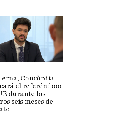
bierna, Concòrdia
cará el referéndum
 UE durante los
ros seis meses de
ato