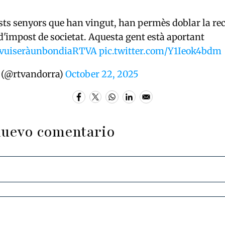
ests senyors que han vingut, han permès doblar la re
 d'impost de societat. Aquesta gent està aportant
vuiseràunbondiaRTVA
pic.twitter.com/Y1Ieok4bdm
(@rtvandorra)
October 22, 2025
nuevo comentario