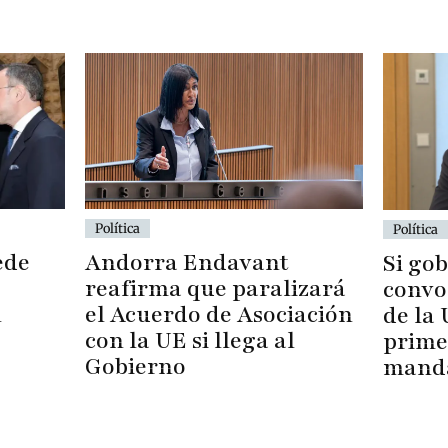
Política
Política
ede
Andorra Endavant
Si go
reafirma que paralizará
convo
l
el Acuerdo de Asociación
de la
con la UE si llega al
prime
Gobierno
mand