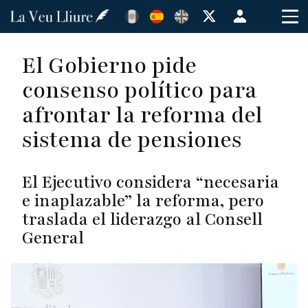
Pasar
Menú
al
de
contenido
cuenta
El Gobierno pide
principal
de
consenso político para
usuario
afrontar la reforma del
sistema de pensiones
El Ejecutivo considera “necesaria
e inaplazable” la reforma, pero
traslada el liderazgo al Consell
General