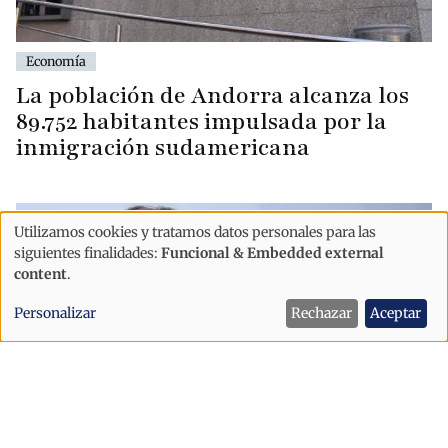
Economía
La población de Andorra alcanza los
89.752 habitantes impulsada por la
inmigración sudamericana
Utilizamos cookies y tratamos datos personales para las
Uso
siguientes finalidades:
Funcional & Embedded external
de
content
.
datos
Personalizar
Rechazar
Aceptar
personales
y
cookies