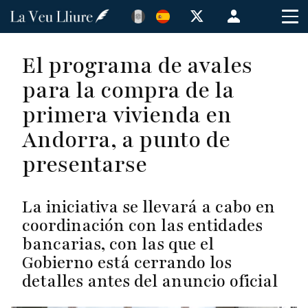
Pasar
Menú
al
de
contenido
cuenta
El programa de avales
principal
de
para la compra de la
usuario
primera vivienda en
Andorra, a punto de
presentarse
La iniciativa se llevará a cabo en
coordinación con las entidades
bancarias, con las que el
Gobierno está cerrando los
detalles antes del anuncio oficial