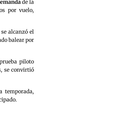
demanda
de la
os por vuelo,
 se alcanzó el
cado balear por
rueba piloto
, se convirtió
la temporada,
cipado.