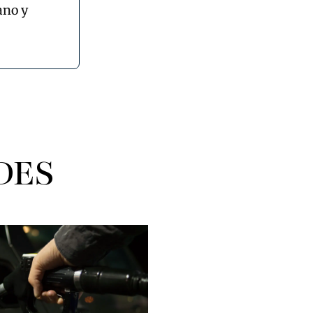
ano y
DES