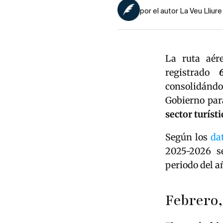
por el autor La Veu Lliure
La ruta aére
registrado
consolidándo
Gobierno par
sector turísti
Según los
da
2025-2026 s
periodo del a
Febrero