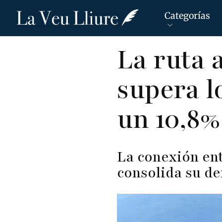
Categorías
Pasar
La ruta
al
contenido
supera l
principal
un 10,8%
La conexión en
consolida su d