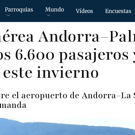
Parroquias
Mundo
Vídeos
Encuestas
 aérea Andorra–Pa
os 6.600 pasajeros 
 este invierno
tre el aeropuerto de Andorra–La 
emanda