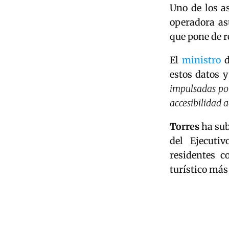
Uno de los a
operadora a
que pone de r
El
ministro
d
estos datos 
impulsadas por
accesibilidad a
Torres
ha sub
del Ejecuti
residentes c
turístico más