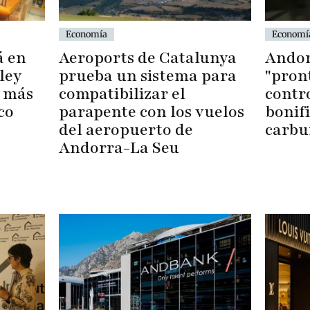
Economí
Economía
Andor
á en
Aeroports de Catalunya
"pront
ley
prueba un sistema para
contro
n más
compatibilizar el
bonifi
co
parapente con los vuelos
carbu
del aeropuerto de
Andorra-La Seu