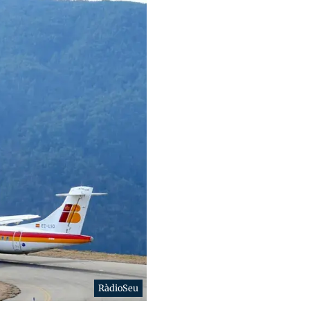
RàdioSeu