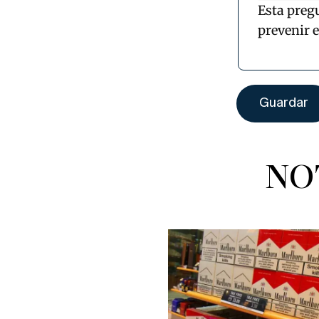
Esta preg
prevenir 
NO