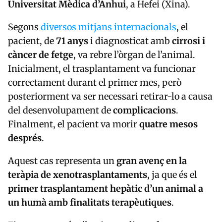
Universitat Mèdica d’Anhui
, a Hefei (Xina).
Segons
diversos mitjans internacionals
, el
pacient, de
71 anys
i diagnosticat amb
cirrosi i
càncer de fetge
, va rebre l’òrgan de l’animal.
Inicialment, el trasplantament va funcionar
correctament durant el primer mes, però
posteriorment va ser necessari retirar-lo a causa
del desenvolupament de
complicacions
.
Finalment, el pacient va morir
quatre mesos
després
.
Aquest cas representa un
gran avenç en la
teràpia de xenotrasplantaments
, ja que és el
primer trasplantament hepàtic d’un animal a
un humà amb finalitats terapèutiques
.