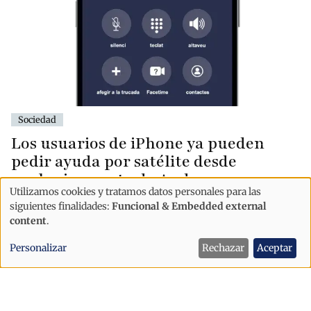
Sociedad
Los usuarios de iPhone ya pueden
pedir ayuda por satélite desde
cualquier punto de Andorra
Utilizamos cookies y tratamos datos personales para las
Uso
siguientes finalidades:
Funcional & Embedded external
de
content
.
datos
Personalizar
Rechazar
Aceptar
personales
y
cookies