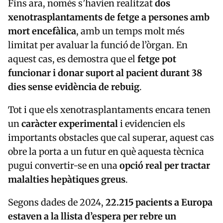
Fins ara, només s’havien realitzat
dos
xenotrasplantaments de fetge a persones amb
mort encefàlica
, amb un temps molt més
limitat per avaluar la funció de l’òrgan. En
aquest cas, es demostra que el
fetge pot
funcionar i donar suport al pacient durant 38
dies sense evidència de rebuig
.
Tot i que els xenotrasplantaments encara tenen
un
caràcter experimental
i evidencien els
importants obstacles que cal superar, aquest cas
obre la porta a un futur en què aquesta tècnica
pugui convertir-se en una
opció real per tractar
malalties hepàtiques greus
.
Segons dades de 2024,
22.215 pacients a Europa
estaven a la llista d’espera per rebre un