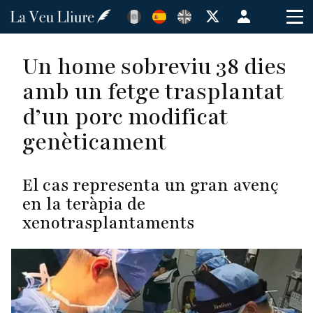
Pasar
Menú
al
de
contenido
cuenta
Un home sobreviu 38 dies
principal
de
amb un fetge trasplantat
usuario
d’un porc modificat
genèticament
El cas representa un gran avenç
en la teràpia de
xenotrasplantaments