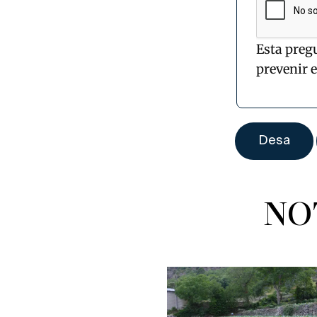
Esta preg
prevenir 
NO