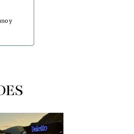
ano y
DES