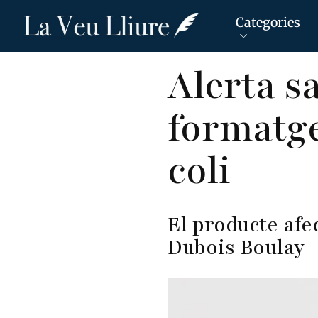
Categories
Vés
Alerta s
al
contingut
formatge
coli
El producte afe
Dubois Boulay