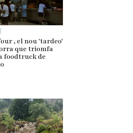
our , el nou 'tardeo'
orra que triomfa
a foodtruck de
to