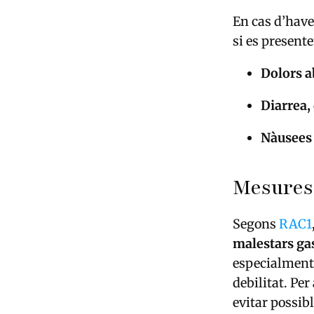
En cas d’hav
si es presen
Dolors a
Diarrea,
Nàusees 
Mesures
Segons
RAC1
malestars gas
especialment
debilitat. Per
evitar possibl