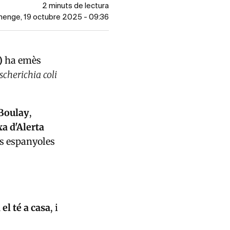
2 minuts de lectura
umenge, 19 octubre 2025 - 09:36
)
ha emès
scherichia coli
Boulay
,
a d'Alerta
ats espanyoles
 el té a casa
, i
.