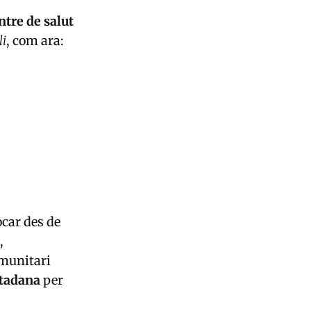
ntre de salut
li
, com ara:
car des de
,
mmunitari
utadana
per