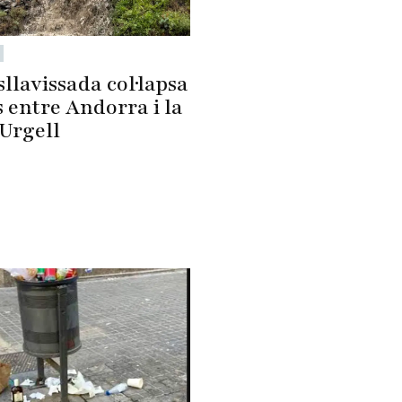
llavissada col·lapsa
s entre Andorra i la
'Urgell