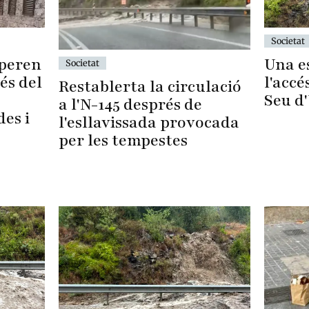
Societat
Una es
uperen
Societat
l'accé
és del
Restablerta la circulació
Seu d
a l'N-145 després de
des i
l'esllavissada provocada
per les tempestes