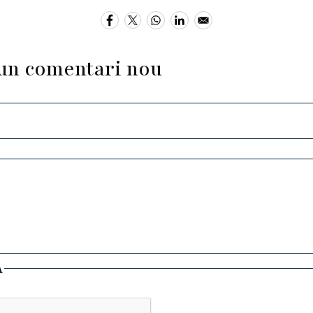
un comentari nou
A