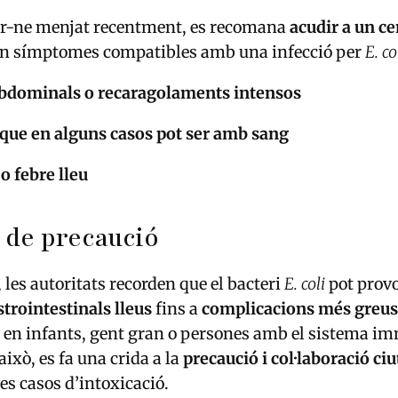
er-ne menjat recentment, es recomana
acudir a un ce
ten símptomes compatibles amb una infecció per
E. co
bdominals o recaragolaments intensos
 que en alguns casos pot ser amb sang
o febre lleu
 de precaució
, les autoritats recorden que el bacteri
E. coli
pot provo
trointestinals lleus
fins a
complicacions més greus
 en infants, gent gran o persones amb el sistema i
 això, es fa una crida a la
precaució i col·laboració ci
es casos d’intoxicació.