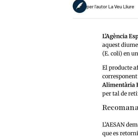
per l’autor La Veu Lliure
L'Agència Es
aquest diumen
(E. coli) en 
El producte af
corresponent
Alimentària 
per tal de ret
Recomanac
L’AESAN dem
que es retorn