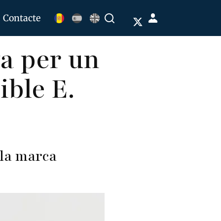
Menú
Contacte
Buscar
de
ya per un
cuenta
de
ble E.
usuario
 la marca