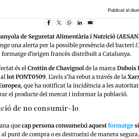
Publicat el di
panyola de Seguretat Alimentària i Nutrició (AESAN
ge una alerta per la possible presència del bacteri
E
un formatge d'origen francès distribuït a Catalunya.
ectat és el
Crottin de Chavignol
de la marca
Dubois 
 al
lot PONT0509
. L'avís s'ha rebut a través de la
Xarx
Europea
, que ha notificat la incidència a les autorit
irar el producte del mercat i informar la població.
ió de no consumir-lo
ana que
cap persona consumeixi aquest
formatge
si
i al punt de compra o es destrueixi de manera segura