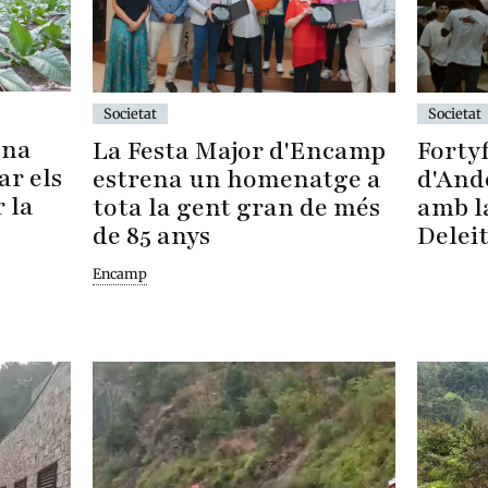
Societat
Societat
una
Fortyf
La Festa Major d'Encamp
ar els
d'And
estrena un homenatge a
 la
amb l
tota la gent gran de més
Delei
de 85 anys
Encamp