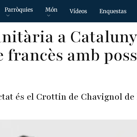
Parròquies
Món
Vídeos
Enquestas
anitària a Catalun
 francès amb possi
ctat és el Crottin de Chavignol de