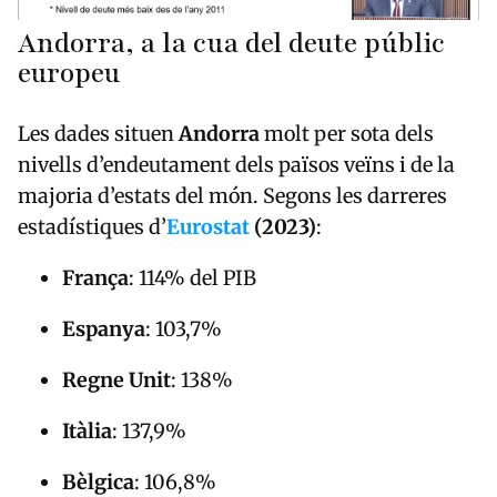
Andorra, a la cua del deute públic
europeu
Les dades situen
Andorra
molt per sota dels
nivells d’endeutament dels països veïns i de la
majoria d’estats del món. Segons les darreres
estadístiques d’
Eurostat
(2023)
:
França
: 114% del PIB
Espanya
: 103,7%
Regne Unit
: 138%
Itàlia
: 137,9%
Bèlgica
: 106,8%