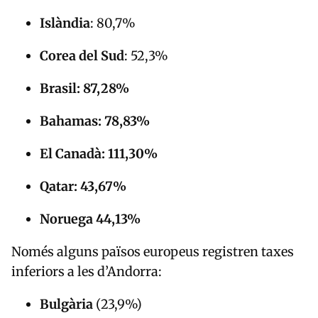
Islàndia
: 80,7%
Corea del Sud
: 52,3%
Brasil: 87,28%
Bahamas: 78,83%
El Canadà: 111,30%
Qatar: 43,67%
Noruega 44,13%
Només alguns països europeus registren taxes
inferiors a les d’Andorra:
Bulgària
(23,9%)