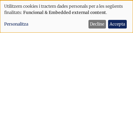
Utilitzem cookies i tractem dades personals per a les següents
Ús
finalitats:
Funcional & Embedded external content
.
de
Personalitza
Decline
Accepta
dades
personals
i
cookies
Economia
Andorra Telecom inaugura la nova
botiga a l'edifici Node