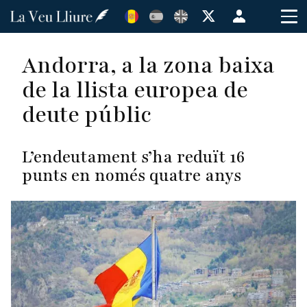
Vés
Menú
al
de
contingut
cuenta
Andorra, a la zona baixa
de
de la llista europea de
usuario
deute públic
L’endeutament s’ha reduït 16
punts en només quatre anys