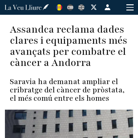
Vés
Menú
al
de
contingut
cuenta
Assandca reclama dades
de
clares i equipaments més
usuario
avançats per combatre el
càncer a Andorra
Saravia ha demanat ampliar el
cribratge del càncer de pròstata,
el més comú entre els homes