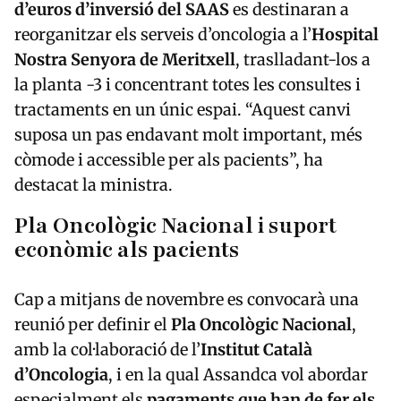
d’euros d’inversió del SAAS
es destinaran a
reorganitzar els serveis d’oncologia a l’
Hospital
Nostra Senyora de Meritxell
, traslladant-los a
la planta -3 i concentrant totes les consultes i
tractaments en un únic espai. “Aquest canvi
suposa un pas endavant molt important, més
còmode i accessible per als pacients”, ha
destacat la ministra.
Pla Oncològic Nacional i suport
econòmic als pacients
Cap a mitjans de novembre es convocarà una
reunió per definir el
Pla Oncològic Nacional
,
amb la col·laboració de l’
Institut Català
d’Oncologia
, i en la qual Assandca vol abordar
especialment els
pagaments que han de fer els