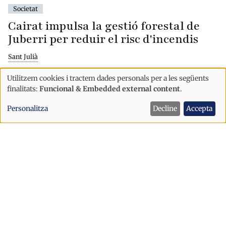
Societat
Cairat impulsa la gestió forestal de
Juberri per reduir el risc d'incendis
Sant Julià
Utilitzem cookies i tractem dades personals per a les següents
Ús
finalitats:
Funcional & Embedded external content
.
de
Personalitza
Decline
Accepta
dades
personals
i
cookies
Societat
L'aigua posa límit al creixement