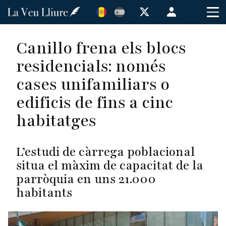
Vés
Menú
al
de
contingut
cuenta
Canillo frena els blocs
de
residencials: només
usuario
cases unifamiliars o
edificis de fins a cinc
habitatges
L’estudi de càrrega poblacional
situa el màxim de capacitat de la
parròquia en uns 21.000
habitants