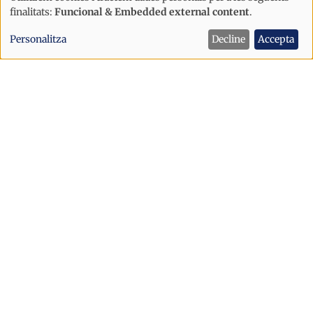
Ús
finalitats:
Funcional & Embedded external content
.
de
Personalitza
Decline
Accepta
dades
personals
i
cookies
Societat
Habitatge
Habitacions.ad defensa el seu projecte
i aclareix que “l’única pressió que hem
rebut ha estat per part de mitjans de
comunicació”