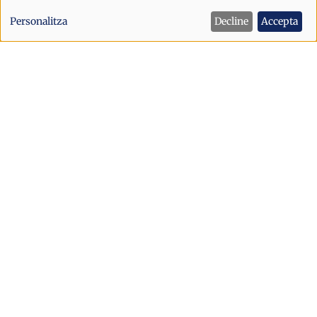
de
Personalitza
Decline
Accepta
dades
personals
i
cookies
Pirineus
Mor un jove guipuscoà de 24 anys
mentre baixava una muntanya als
Pirineus francesos