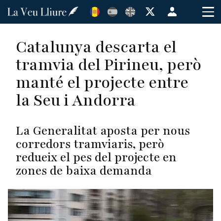
Vés
Menú
al
de
contingut
cuenta
Catalunya descarta el
de
tramvia del Pirineu, però
usuario
manté el projecte entre
la Seu i Andorra
La Generalitat aposta per nous
corredors tramviaris, però
redueix el pes del projecte en
zones de baixa demanda