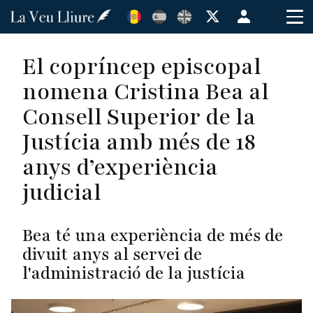
Vés
Menú
al
de
contingut
cuenta
El copríncep episcopal
de
nomena Cristina Bea al
usuario
Consell Superior de la
Justícia amb més de 18
anys d’experiència
judicial
Bea té una experiència de més de
divuit anys al servei de
l'administració de la justícia