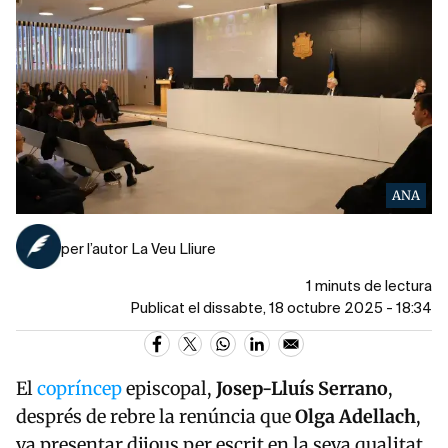
ANA
per l’autor La Veu Lliure
1 minuts de lectura
Publicat el dissabte, 18 octubre 2025 - 18:34
El
copríncep
episcopal,
Josep-Lluís Serrano
,
després de rebre la renúncia que
Olga Adellach
,
va presentar dijous per escrit en la seva qualitat