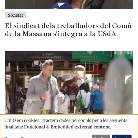
Societat
El sindicat dels treballadors del Comú
de la Massana s'integra a la USdA
Utilitzem cookies i tractem dades personals per a les següents
Ús
finalitats:
Funcional & Embedded external content
.
Societat
de