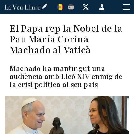
Vés
Menú
al
de
contingut
cuenta
El Papa rep la Nobel de la
de
Pau María Corina
usuario
Machado al Vaticà
Machado ha mantingut una
audiència amb Lleó XIV enmig de
la crisi política al seu país