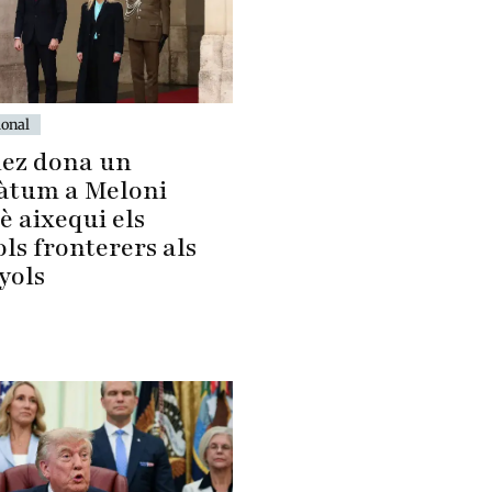
ional
ez dona un
àtum a Meloni
è aixequi els
ls fronterers als
yols