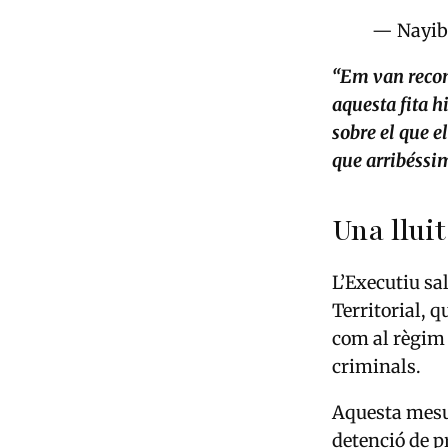
— Nayib
“Em van recom
aquesta fita hi
sobre el que e
que arribéssim
Una llui
L’Executiu sa
Territorial, 
com al règim 
criminals.
Aquesta mesur
detenció de p