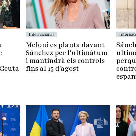
Internacional
Internac
a
Meloni es planta davant
Sánch
e
Sánchez per l'ultimàtum
ultim
i mantindrà els controls
perqu
 Ceuta
fins al 15 d'agost
contro
espan