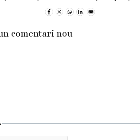
un comentari nou
A