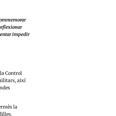
r commemorar
 reflexionar
ntentar impedir
Pla Control
litars, així
andes
ermès la
illes.