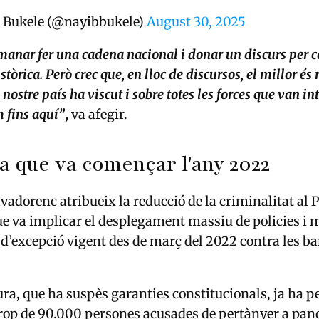
 Bukele (@nayibbukele)
August 30, 2025
anar fer una cadena nacional i donar un discurs pe
stòrica. Però crec que, en lloc de discursos, el millor és
l nostre país ha viscut i sobre totes les forces que van i
 fins aquí”
,
va afegir.
ta que va començar l'any 2022
lvadorenc atribueix la reducció de la criminalitat al 
que va implicar el desplegament massiu de policies i mi
d’excepció vigent des de març del 2022 contra les b
a, que ha suspès garanties constitucionals, ja ha p
rop de 90.000 persones acusades de pertànyer a pand