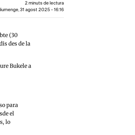
2 minuts de lectura
 diumenge, 31 agost 2025 - 16:16
bte (30
dis des de la
iure Bukele a
so para
sde el
s, lo