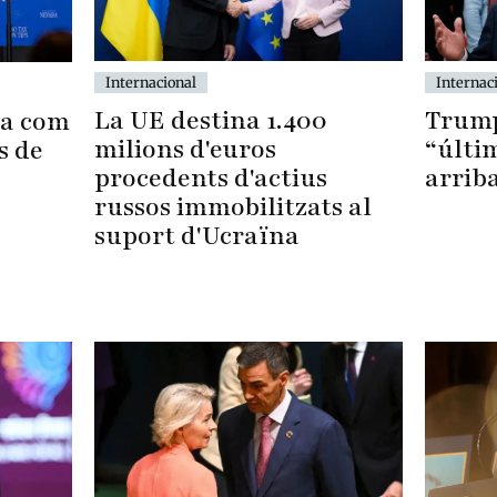
Internacional
Internac
La UE destina 1.400
Trump
ya com
milions d'euros
“últi
s de
procedents d'actius
arrib
russos immobilitzats al
suport d'Ucraïna