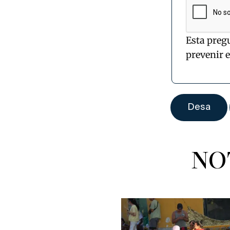
Esta preg
prevenir 
NO