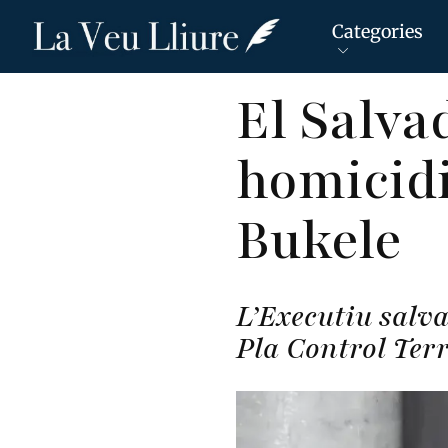
Categories
Vés
El Salva
al
contingut
homicidi
Bukele
L’Executiu salva
Pla Control Terr