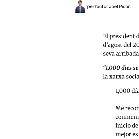
per l’autor Joel Picón
El president 
d’agost del 20
seva arribada
“1.000 dies se
la xarxa soci
1,000 dí
Me recom
conmemor
inicio de
mejor es