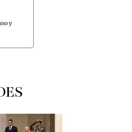
ano y
DES