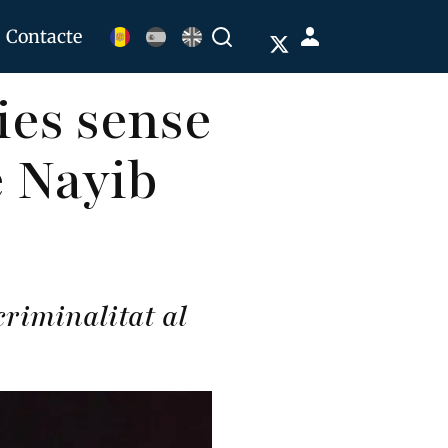
Menú
Contacte
Buscar
de
ies sense
cuenta
de
e Nayib
usuario
criminalitat al