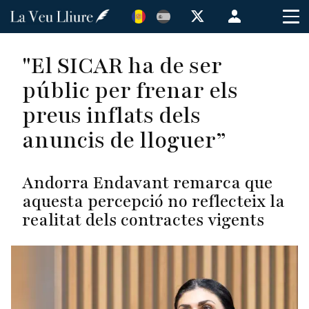
Vés
Menú
al
de
contingut
cuenta
"El SICAR ha de ser
de
públic per frenar els
usuario
preus inflats dels
anuncis de lloguer”
Andorra Endavant remarca que
aquesta percepció no reflecteix la
realitat dels contractes vigents