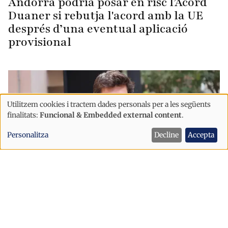
Andorra podria posar en risc l’Acord
Duaner si rebutja l'acord amb la UE
després d’una eventual aplicació
provisional
Utilitzem cookies i tractem dades personals per a les següents
Ús
finalitats:
Funcional & Embedded external content
.
de
Personalitza
Decline
Accepta
dades
personals
i
cookies
Política
Sant Julià afronta la festa major amb