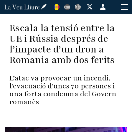
Vés
Menú
al
de
contingut
cuenta
Escala la tensió entre la
de
UE i Rússia després de
usuario
l’impacte d’un dron a
Romania amb dos ferits
L’atac va provocar un incendi,
l’evacuació d’unes 70 persones i
una forta condemna del Govern
romanès