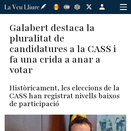
Vés
Menú
al
de
contingut
cuenta
Galabert destaca la
de
pluralitat de
usuario
candidatures a la CASS i
fa una crida a anar a
votar
Històricament, les eleccions de la
CASS han registrat nivells baixos
de participació