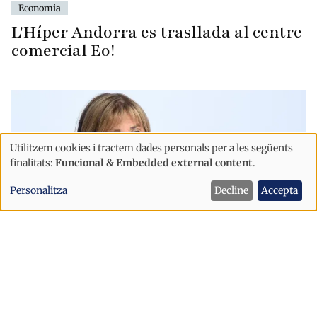
Economia
L'Híper Andorra es trasllada al centre
comercial Eo!
Utilitzem cookies i tractem dades personals per a les següents
Ús
finalitats:
Funcional & Embedded external content
.
de
Personalitza
Decline
Accepta
dades
personals
i
cookies
Economia
El Govern destina prop de 190.000
euros a captar edificis per ampliar el