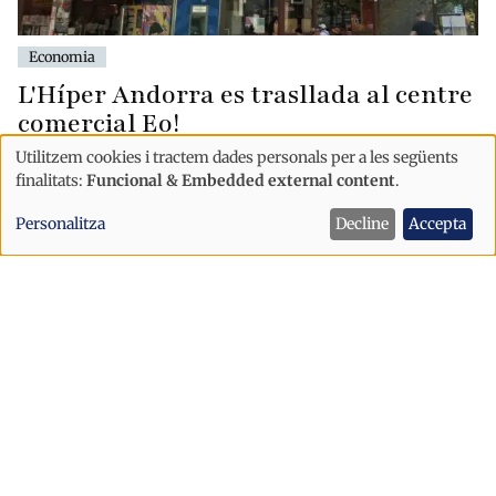
Economia
L'Híper Andorra es trasllada al centre
comercial Eo!
Utilitzem cookies i tractem dades personals per a les següents
Ús
finalitats:
Funcional & Embedded external content
.
de
Personalitza
Decline
Accepta
dades
personals
i
cookies
Economia