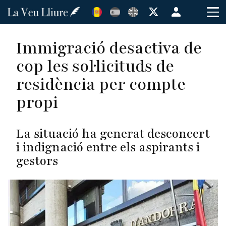
Vés
Menú
al
de
contingut
cuenta
Immigració desactiva de
de
cop les sol·licituds de
usuario
residència per compte
propi
La situació ha generat desconcert
i indignació entre els aspirants i
gestors