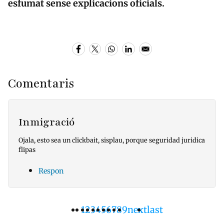
esfumat sense explicacions oficials.
Comentaris
Inmigració
Ojala, esto sea un clickbait, sisplau, porque seguridad juridica
flipas
Respon
Pàgina
1
Pàgina
2
Pàgina
3
Pàgina
4
Pàgina
5
Pàgina
6
Pàgina
7
Pàgina
8
Pàgina
9
Pàgina
next
Última
last
Paginació
actual
següent
pàgina