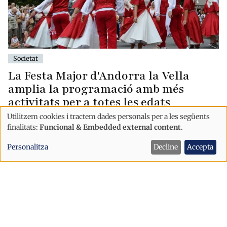
Societat
La Festa Major d'Andorra la Vella
amplia la programació amb més
activitats per a totes les edats
Utilitzem cookies i tractem dades personals per a les següents
Andorra La Vella
Ús
finalitats:
Funcional & Embedded external content
.
de
Personalitza
Decline
Accepta
dades
personals
i
cookies