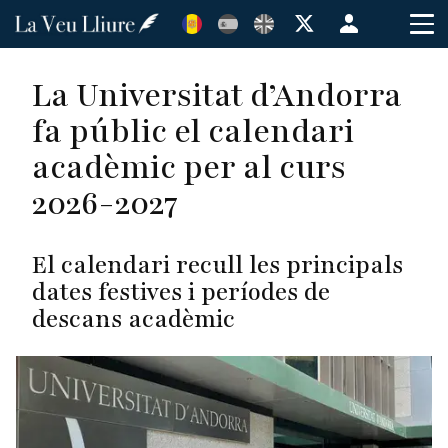
Vés
Menú
al
de
contingut
cuenta
La Universitat d’Andorra
de
fa públic el calendari
usuario
acadèmic per al curs
2026-2027
El calendari recull les principals
dates festives i períodes de
descans acadèmic