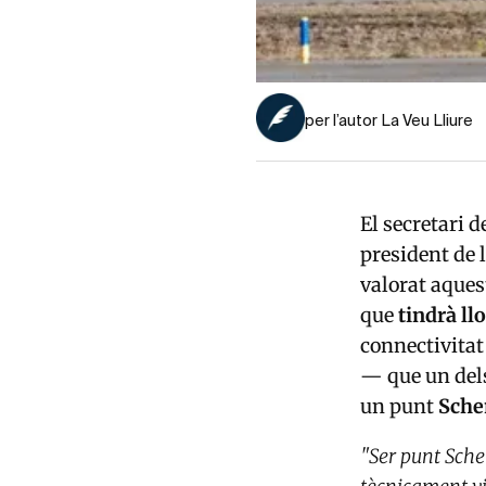
per l’autor La Veu Lliure
El secretari de
president de 
valorat aques
que
tindrà ll
connectivitat
— que un dels
un punt
Sche
"Ser punt Sche