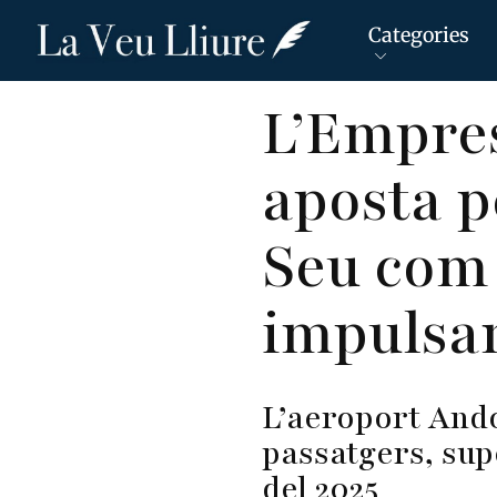
Categories
Vés
L’Empre
al
contingut
aposta p
Seu com
impulsar
L’aeroport Ando
passatgers, sup
del 2025