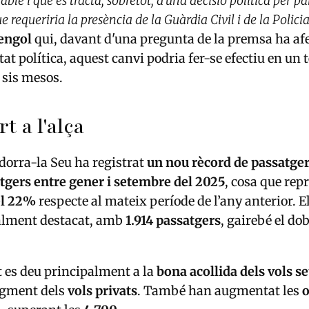
ble i que es tracta, sobretot, d’una decisió política per p
e requeriria la presència de la Guàrdia Civil i de la Polic
engol
qui, davant d'una pregunta de la premsa ha afeg
at política, aquest canvi podria fer-se efectiu en un 
 sis mesos.
t a l'alça
dorra-la Seu ha registrat
un nou rècord de passatge
atgers entre gener i setembre del 2025
, cosa que rep
el 22%
respecte al mateix període de l’any anterior. E
ialment destacat, amb
1.914 passatgers
, gairebé el dob
 es deu principalment a la
bona acollida dels vols 
augment dels
vols privats
. També han augmentat les
o