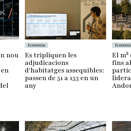
Economia
Economi
un nou
Es tripliquen les
El m² 
adjudicacions
fins a
 en
d'habitatges assequibles:
parti
,
passen de 51 a 153 en un
lidera
del
any
Ando