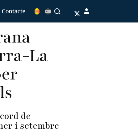
Menú
Contacte
Buscar
de
rana
cuenta
de
orra-La
usuario
per
ls
ècord de
ener i setembre