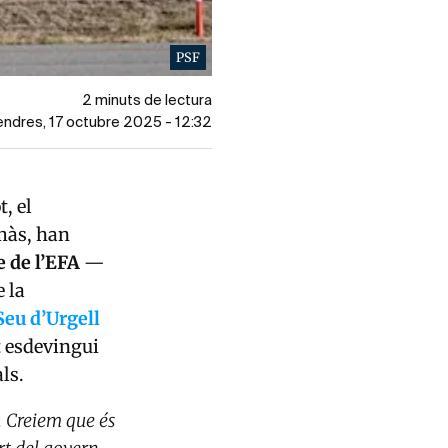
PSF
2 minuts de lectura
vendres, 17 octubre 2025 - 12:32
t, el
omàs, han
e de l’EFA
—
e la
Seu d’Urgell
t esdevingui
als.
. Creiem que és