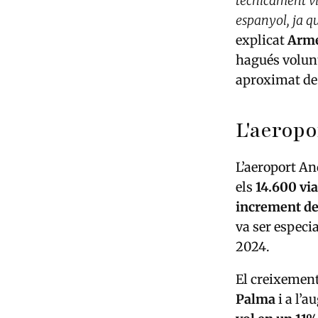
tècnicament via
espanyol, ja qu
explicat
Arm
hagués volunt
aproximat de
L'aeropor
L’aeroport An
els
14.600 vi
increment d
va ser espec
2024.
El creixement
Palma
i a l’