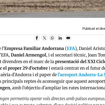
Publicat el di
 l'
Empresa Familiar Andorrana
(
EFA
), Daniel Aristo
l'EFA,
Daniel Armengol
, i el secretari tècnic, Joan T
t divendres en el marc de la
presentació del XXI Cicl
oc el proper 29 d’octubre
i estarà centrat en el futur d
 aèria d’Andorra i el paper de
l’aeroport Andorra-La 
 principals reptes és aconseguir que aquest aeropor
ngen
, amb l’objectiu d’ampliar les rutes internacion
ngen permetria operar vols directes amb països europeus