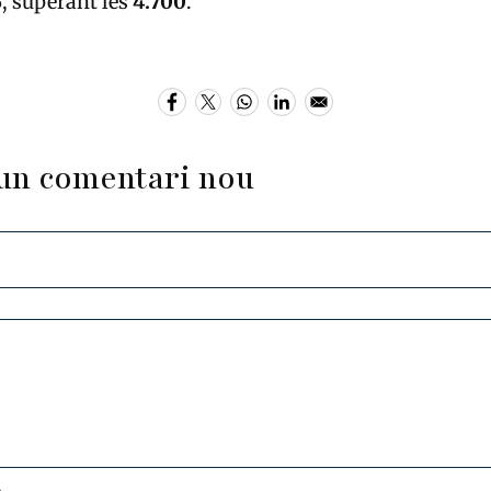
%
, superant les
4.700
.
un comentari nou