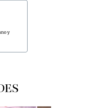
ano y
DES