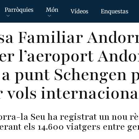
Parròquies
Món
Vídeos
Enquestas
sa Familiar Andor
er l’aeroport And
 a punt Schengen 
 vols internaciona
rra-la Seu ha registrat un nou r
erant els 14.600 viatgers entre g