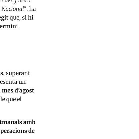
art del govern
ia Nacional"
, ha
it que, si hi
termini
rs
, superant
resenta un
l
mes d’agost
le que el
setmanals amb
peracions de