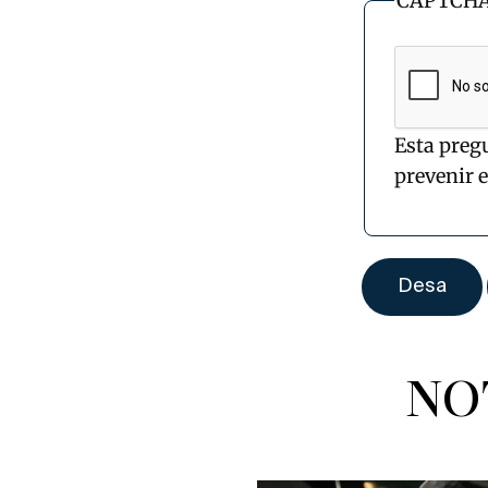
CAPTCH
Esta preg
prevenir 
NO