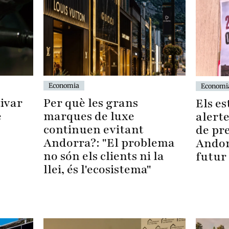
Economia
Economi
Per què les grans
ivar
Els es
marques de luxe
e
alerte
continuen evitant
de pr
Andorra?: "El problema
Andor
no són els clients ni la
futur 
llei, és l'ecosistema"