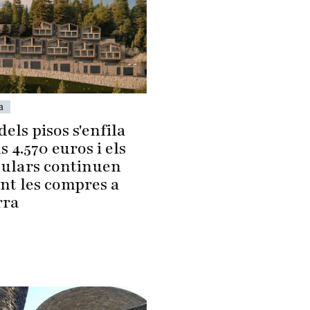
a
dels pisos s'enfila
ls 4.570 euros i els
culars continuen
nt les compres a
rra