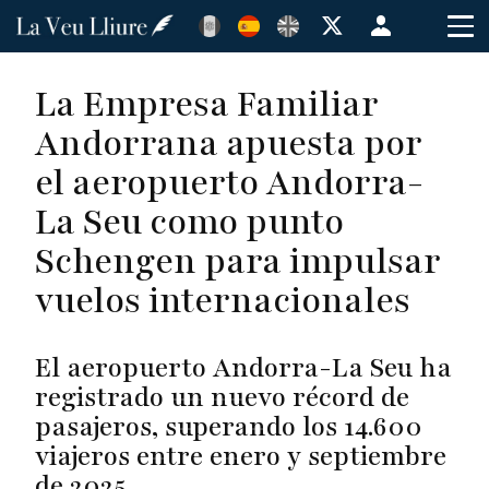
Pasar
Menú
al
de
contenido
cuenta
La Empresa Familiar
principal
de
Andorrana apuesta por
usuario
el aeropuerto Andorra-
La Seu como punto
Schengen para impulsar
vuelos internacionales
El aeropuerto Andorra-La Seu ha
registrado un nuevo récord de
pasajeros, superando los 14.600
viajeros entre enero y septiembre
de 2025