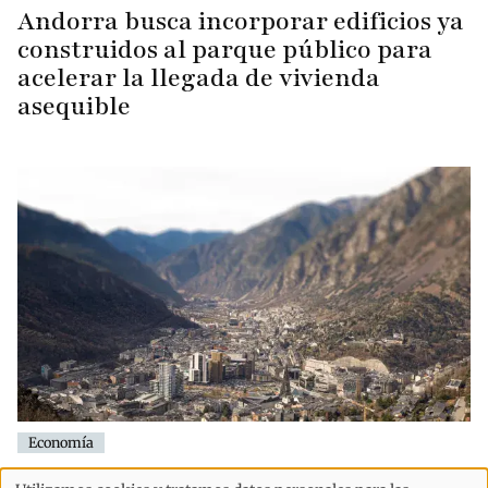
Andorra busca incorporar edificios ya
construidos al parque público para
acelerar la llegada de vivienda
asequible
Economía
El 3% de los contribuyentes con más