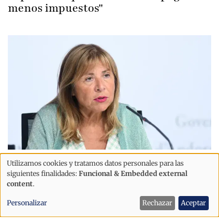
menos impuestos"
Economía
Política
Utilizamos cookies y tratamos datos personales para las
Uso
Andorra busca incorporar edificios ya
siguientes finalidades:
Funcional & Embedded external
de
content
.
construidos al parque público para
datos
acelerar la llegada de vivienda
Personalizar
Rechazar
Aceptar
personales
asequible