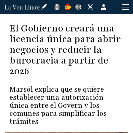
Pasar
Menú
al
de
contenido
cuenta
El Gobierno creará una
principal
de
licencia única para abrir
usuario
negocios y reducir la
burocracia a partir de
2026
Marsol explica que se quiere
establecer una autorización
única entre el Govern y los
comunes para simplificar los
trámites