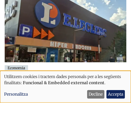
Economia
L'Híper Andorra es trasllada al centre
Utilitzem cookies i tractem dades personals per a les següents
Ús
finalitats:
Funcional & Embedded external content
.
comercial Eo!
de
Personalitza
Decline
Accepta
dades
personals
i
cookies