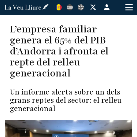
Vés
Menú
al
de
contingut
cuenta
L’empresa familiar
de
genera el 65% del PIB
usuario
d’Andorra i afronta el
repte del relleu
generacional
Un informe alerta sobre un dels
grans reptes del sector: el relleu
generacional