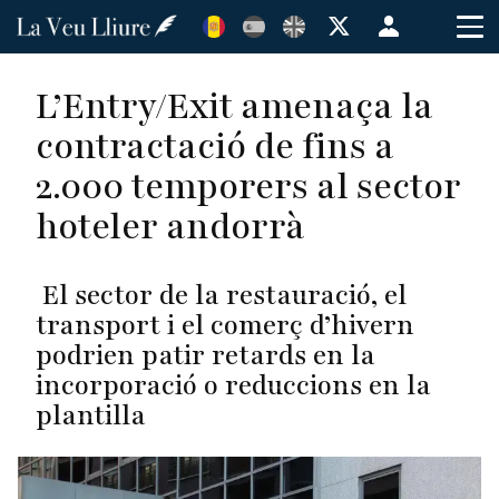
Vés
Menú
al
de
contingut
cuenta
L’Entry/Exit amenaça la
de
contractació de fins a
usuario
2.000 temporers al sector
hoteler andorrà
El sector de la restauració, el
transport i el comerç d’hivern
podrien patir retards en la
incorporació o reduccions en la
plantilla