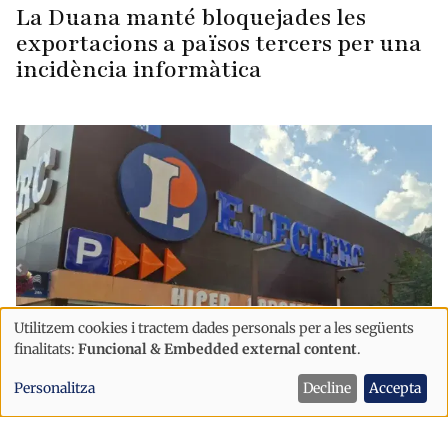
La Duana manté bloquejades les
exportacions a països tercers per una
incidència informàtica
Utilitzem cookies i tractem dades personals per a les següents
Ús
finalitats:
Funcional & Embedded external content
.
de
Economia
Personalitza
Decline
Accepta
dades
L'Híper Andorra es trasllada al centre
personals
comercial Eo!