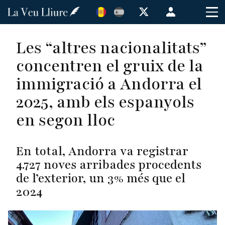
Vés
Menú
al
de
contingut
cuenta
Les “altres nacionalitats”
de
concentren el gruix de la
usuario
immigració a Andorra el
2025, amb els espanyols
en segon lloc
En total, Andorra va registrar
4.727 noves arribades procedents
de l’exterior, un 3% més que el
2024