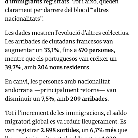
d’immigrants
registrats. Tot i això, queden
clarament per darrere del bloc d’“altres
nacionalitats”.
Les dades mostren l’evolució d’altres col·lectius.
Les arribades de ciutadans francesos van
augmentar un
33,1%
, fins a
470 persones
,
mentre que els portuguesos van créixer un
39,7%
, amb
204 nous residents
.
En canvi, les persones amb nacionalitat
andorrana —principalment retorns— van
disminuir un
7,5%
, amb
209 arribades
.
Tot i l’increment de les immigracions, el saldo
migratori global es va reduir lleugerament. Es
van registrar
2.898 sortides
, un
6,7% més
que