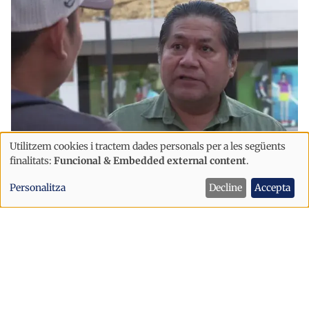
Utilitzem cookies i tractem dades personals per a les següents
Ús
finalitats:
Funcional & Embedded external content
.
Immigració
Societat
de
“Hi ha persones que opinen creient-se
Personalitza
Decline
Accepta
dades
més andorranes que altres, però tots
personals
som immigrants"
i
cookies