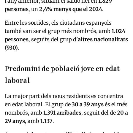
l’any anterior, situant el saldo net en
1.829
persones
, un
2,4% menys que el 2024
.
Entre les sortides, els ciutadans espanyols
també van ser el grup més nombrós, amb
1.024
persones
, seguits del grup d’
altres nacionalitats
(930)
.
Predomini de població jove en edat
laboral
La major part dels nous residents es concentra
en edat laboral. El grup de
30 a 39 anys
és el més
nombrós, amb
1.391 arribades
, seguit del de
20 a
29 anys
, amb
1.137
.