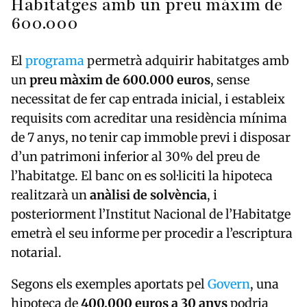
Habitatges amb un preu màxim de
600.000
El
programa
permetrà adquirir habitatges amb
un
preu màxim de 600.000 euros
, sense
necessitat de fer cap entrada inicial, i estableix
requisits com acreditar una residència mínima
de 7 anys, no tenir cap immoble previ i disposar
d’un patrimoni inferior al 30% del preu de
l’habitatge. El banc on es sol·liciti la hipoteca
realitzarà un
anàlisi de solvència
, i
posteriorment l’Institut Nacional de l’Habitatge
emetrà el seu informe per procedir a l’escriptura
notarial.
Segons els exemples aportats pel
Govern
, una
hipoteca de
400.000 euros a 30 anys
podria