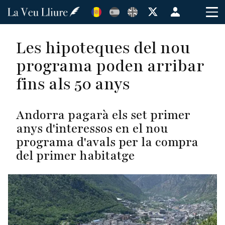
Vés
Menú
al
de
contingut
cuenta
Les hipoteques del nou
de
programa poden arribar
usuario
fins als 50 anys
Andorra pagarà els set primer
anys d'interessos en el nou
programa d'avals per la compra
del primer habitatge