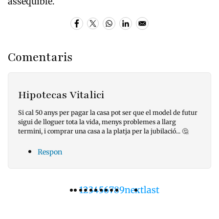
assequible.
Comentaris
Hipotecas Vitalici
Si cal 50 anys per pagar la casa pot ser que el model de futur
sigui de lloguer tota la vida, menys problemes a llarg
termini, i comprar una casa a la platja per la jubilació... 🤔
Respon
Pàgina
1
Pàgina
2
Pàgina
3
Pàgina
4
Pàgina
5
Pàgina
6
Pàgina
7
Pàgina
8
Pàgina
9
Pàgina
next
Última
last
Paginació
actual
següent
pàgina