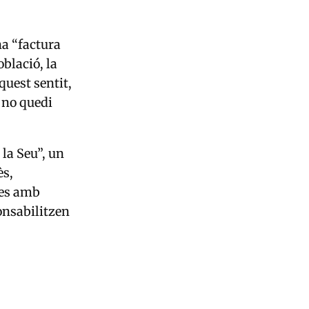
na “factura
blació, la
quest sentit,
i no quedi
la Seu”, un
ès,
tes amb
ponsabilitzen