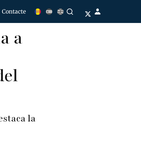
Menú
Contacte
Buscar
de
a a
cuenta
de
usuario
del
estaca la