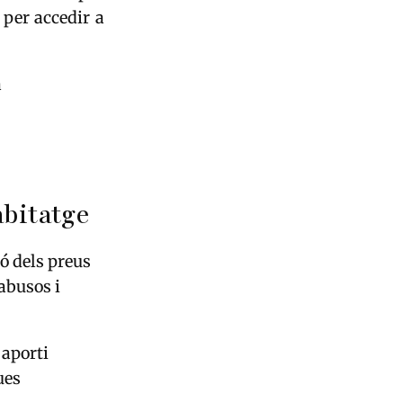
 per accedir a
a
abitatge
ó dels preus
abusos i
 aporti
ues