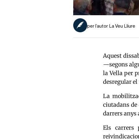
per l’autor La Veu Lliure
Aquest dissab
—segons algun
la Vella per 
desregular el
La mobilitza
ciutadans de 
darrers anys a
Els carrers 
reivindicaci