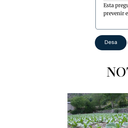
Esta preg
prevenir 
NO