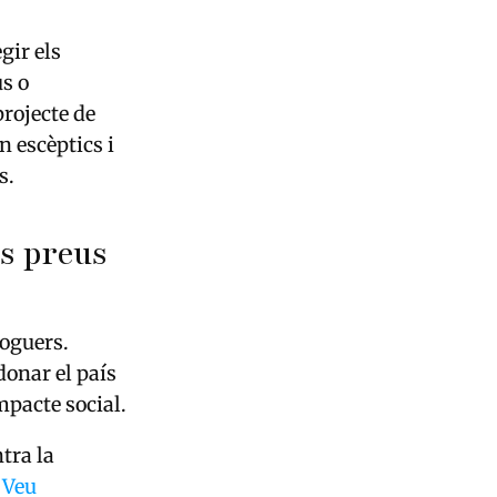
gir els
s o
projecte de
n escèptics i
s.
ls preus
loguers.
donar el país
mpacte social.
tra la
 Veu