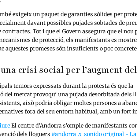
.
ambé exigeix un paquet de garanties sòlides per prote
pecialment davant possibles pujades sobtades de preu
e contractes. Tot i que el Govern assegura que el nou 
 mecanismes de protecció, els manifestants es mostre
e aquestes promeses són insuficients o poc concrete
una crisi social per l’augment de
ipals temors expressats durant la protesta és que la
ó del mercat provoqui una pujada desorbitada dels l
sistents, això podria obligar moltes persones a aban
ternatives fora del seu entorn habitual, amb un fort i
iure
El centre d’Andorra s’omple de manifestants con
venció dels lloguers
#andorra
♬ sonido original - La