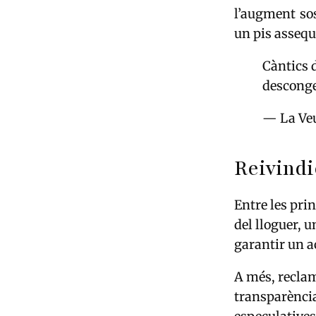
l’augment sos
un pis assequ
Càntics d
desconge
— La Veu
Reivindi
Entre les pri
del lloguer, 
garantir un ac
A més, reclam
transparència