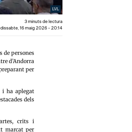
LVL
3 minuts de lectura
l dissabte, 16 maig 2026 - 20:14
rs de persones
ntre d’Andorra
 preparant per
 i ha aplegat
estacades dels
rtes, crits i
xt marcat per