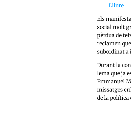
Lliure
Els manifesta
social molt g
pèrdua de tei
reclamen que e
subordinat a 
Durant la con
lema que ja e
Emmanuel M
missatges crí
de la política