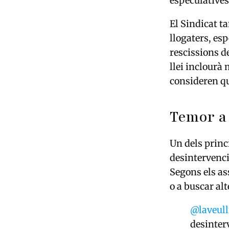
especulatives
El Sindicat t
llogaters, es
rescissions d
llei inclourà
consideren qu
Temor a 
Un dels princ
desintervenci
Segons els as
o a buscar al
@laveull
desinter