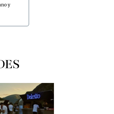
ano y
DES