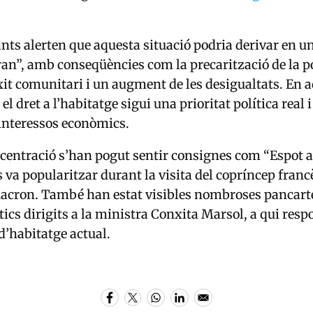
nts alerten que aquesta situació podria derivar en u
ran”, amb conseqüències com la precarització de la po
xit comunitari i un augment de les desigualtats. En a
l dret a l’habitatge sigui una prioritat política real 
interessos econòmics.
centració s’han pogut sentir consignes com “Espot a 
s va popularitzar durant la visita del copríncep franc
acron
. També han estat visibles nombroses pancar
tics dirigits a la ministra
Conxita Marsol
, a qui res
 d’habitatge actual.