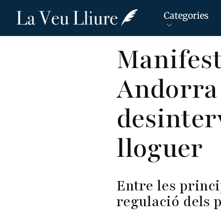
Categories
Vés
Manifest
al
contingut
Andorra 
desinter
lloguer
Entre les princ
regulació dels 