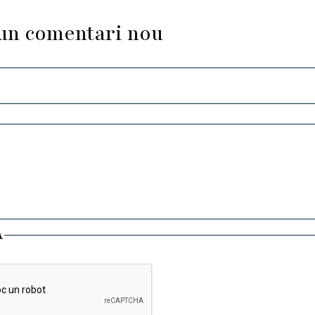
un comentari nou
A