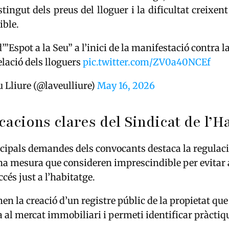
tingut dels preus del lloguer i la dificultat creixent
ible.
’”Espot a la Seu” a l’inici de la manifestació contra l
lació dels lloguers
pic.twitter.com/ZV0a40NCEf
 Lliure (@laveulliure)
May 16, 2026
cacions clares del Sindicat de l’H
ncipals demandes dels convocants destaca la regulaci
una mesura que consideren imprescindible per evitar 
cés just a l’habitatge.
en la creació d’un registre públic de la propietat que
 al mercat immobiliari i permeti identificar pràctiq