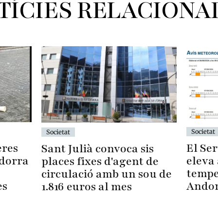
TÍCIES RELACIONA
Societat
Societat
eres
El Se
Sant Julià convoca sis
ndorra
eleva 
places fixes d'agent de
tempes
circulació amb un sou de
es
Ando
1.816 euros al mes