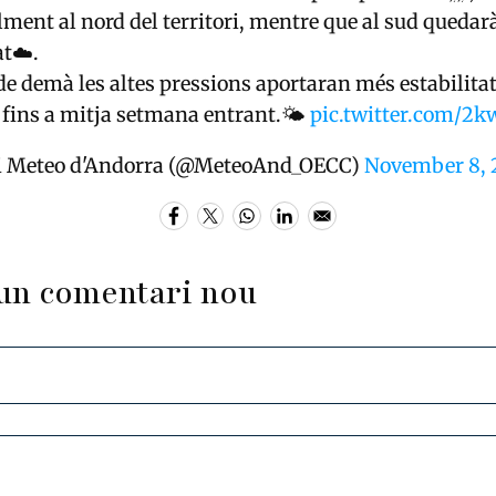
lment al nord del territori, mentre que al sud quedar
at☁️.
de demà les altes pressions aportaran més estabilitat
fins a mitja setmana entrant.🌤️
pic.twitter.com/2k
i Meteo d'Andorra (@MeteoAnd_OECC)
November 8, 
un comentari nou