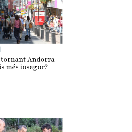
à tornant Andorra
ís més insegur?