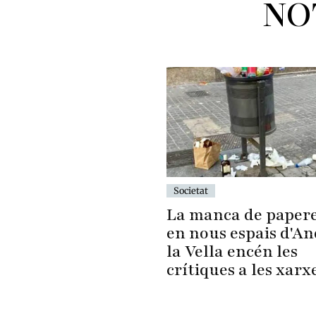
NO
Societat
La manca de paper
en nous espais d'A
la Vella encén les
crítiques a les xarx