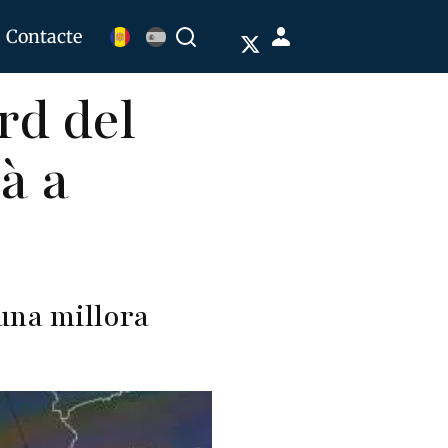
Menú
Contacte
Buscar
de
rd del
cuenta
de
rà a
usuario
 una millora