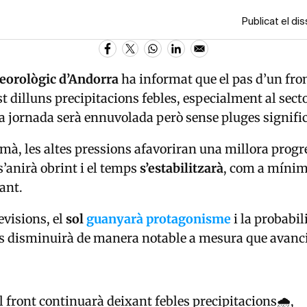
Publicat el di
eorològic d’Andorra
ha informat que el pas d’un fro
t dilluns precipitacions febles, especialment al sect
 la jornada serà ennuvolada però sense pluges signific
emà, les altes pressions afavoriran una millora progr
s’anirà obrint i el temps
s’estabilitzarà
, com a mínim,
ant.
evisions, el
sol
guanyarà
protagonisme
i la probabil
ns disminuirà de manera notable a mesura que avanci
l front continuarà deixant febles precipitacions🌧️,