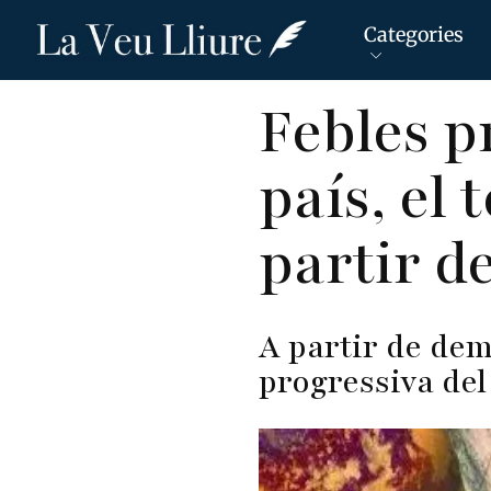
Categories
Vés
Febles p
al
contingut
país, el 
partir d
A partir de dem
progressiva de