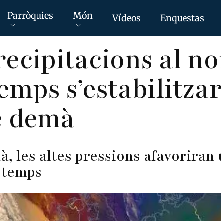
Parròquies
Món
Vídeos
Enquestas
recipitacions al no
temps s’estabilitza
e demà
à, les altes pressions afavoriran
l temps