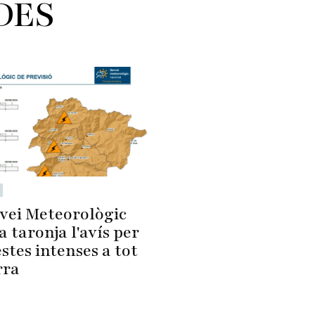
DES
rvei Meteorològic
a taronja l'avís per
tes intenses a tot
rra