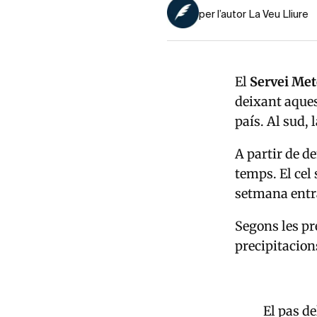
per l’autor La Veu Lliure
El
Servei Met
deixant aques
país. Al sud,
A partir de d
temps. El cel 
setmana entr
Segons les pr
precipitacio
El pas de