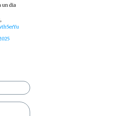
à un dia
,
wth5erYu
2025