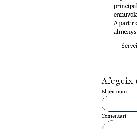
principa
ennuvol
A partir 
almenys 
— Serve
Afegeix 
El teu nom
Comentari