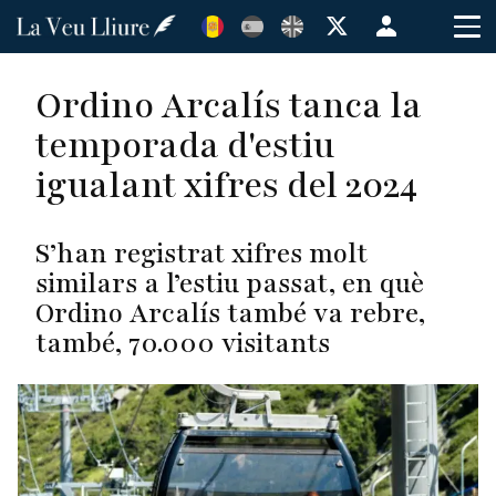
Vés
Menú
al
de
contingut
cuenta
Ordino Arcalís tanca la
de
temporada d'estiu
usuario
igualant xifres del 2024
S’han registrat xifres molt
similars a l’estiu passat, en què
Ordino Arcalís també va rebre,
també, 70.000 visitants