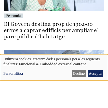
Economia
El Govern destina prop de 190.000
euros a captar edificis per ampliar el
parc públic d’habitatge
Utilitzem cookies i tractem dades personals per a les següents
Ús
finalitats:
Funcional & Embedded external content
.
de
Personalitza
Decline
Accepta
dades
personals
i
cookies