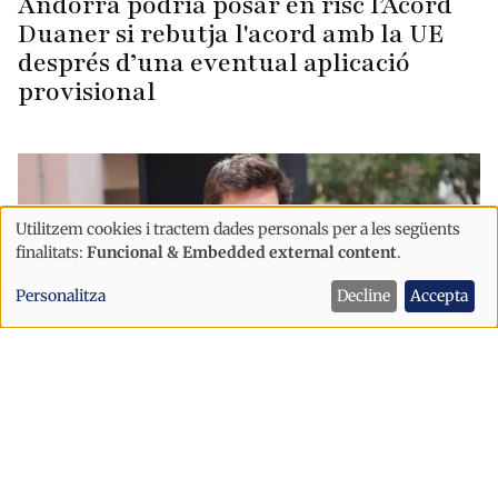
Andorra podria posar en risc l’Acord
Duaner si rebutja l'acord amb la UE
després d’una eventual aplicació
provisional
Utilitzem cookies i tractem dades personals per a les següents
Ús
finalitats:
Funcional & Embedded external content
.
de
Personalitza
Decline
Accepta
dades
personals
i
cookies
Política
Sant Julià afronta la festa major amb