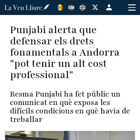
Vés
Menú
al
de
contingut
cuenta
Punjabi alerta que
de
defensar els drets
usuario
fonamentals a Andorra
"pot tenir un alt cost
professional"
Resma Punjabi ha fet públic un
comunicat en què exposa les
difícils condicions en què havia de
treballar