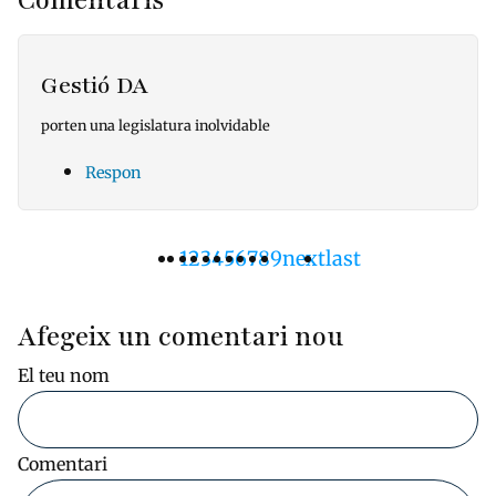
Comentaris
Gestió DA
porten una legislatura inolvidable
Respon
Pàgina
1
Pàgina
2
Pàgina
3
Pàgina
4
Pàgina
5
Pàgina
6
Pàgina
7
Pàgina
8
Pàgina
9
Pàgina
next
Última
last
Paginació
actual
següent
pàgina
Afegeix un comentari nou
El teu nom
Comentari