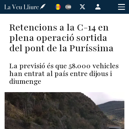
Vés
Menú
al
de
contingut
cuenta
Retencions a la C-14 en
de
plena operació sortida
usuario
del pont de la Puríssima
La previsió és que 58.000 vehicles
han entrat al país entre dijous i
diumenge