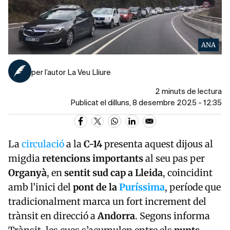
ANA
per l’autor La Veu Lliure
2 minuts de lectura
Publicat el dilluns, 8 desembre 2025 - 12:35
La
circulació
a la
C-14
presenta aquest dijous al
migdia
retencions importants
al seu pas per
Organyà
, en
sentit sud cap a Lleida
, coincidint
amb l’inici del
pont de la
Puríssima
, període que
tradicionalment marca un fort increment del
trànsit en direcció a
Andorra
. Segons informa