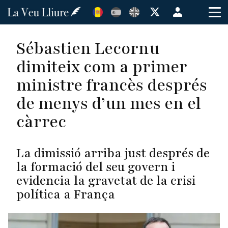
Vés
Menú
al
de
contingut
cuenta
Sébastien Lecornu
de
dimiteix com a primer
usuario
ministre francès després
de menys d’un mes en el
càrrec
La dimissió arriba just després de
la formació del seu govern i
evidencia la gravetat de la crisi
política a França