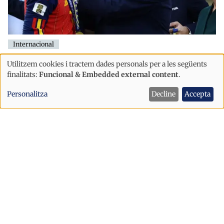
Internacional
Trump agraeix a Ferran Torres el seu
Utilitzem cookies i tractem dades personals per a les següents
Ús
«homenatge» amb una gorra
finalitats:
Funcional & Embedded external content
.
inspirada en el lema MAGA
de
Personalitza
Decline
Accepta
dades
personals
i
cookies