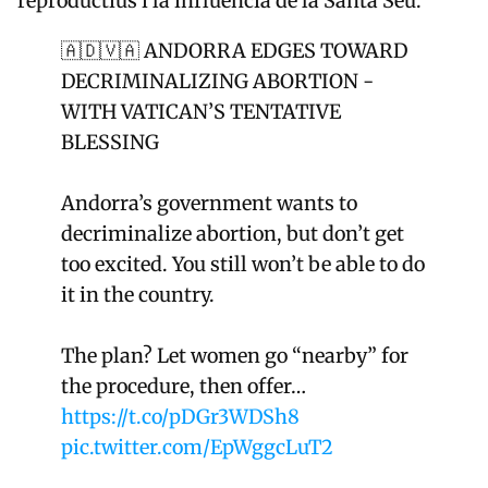
reproductius i la influència de la Santa Seu.
🇦🇩🇻🇦 ANDORRA EDGES TOWARD
DECRIMINALIZING ABORTION -
WITH VATICAN’S TENTATIVE
BLESSING
Andorra’s government wants to
decriminalize abortion, but don’t get
too excited. You still won’t be able to do
it in the country.
The plan? Let women go “nearby” for
the procedure, then offer…
https://t.co/pDGr3WDSh8
pic.twitter.com/EpWggcLuT2