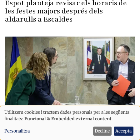
Espot planteja revisar els horaris de
les festes majors després dels
aldarulls a Escaldes
Utilitzem cookies i tractem dades personals per a les següents
Política
Ús
finalitats:
Funcional & Embedded external content
.
El Govern reafirma que la Llei de
de
Personalitza
Decline
Accepta
Tractats impedeix aplicar
dades