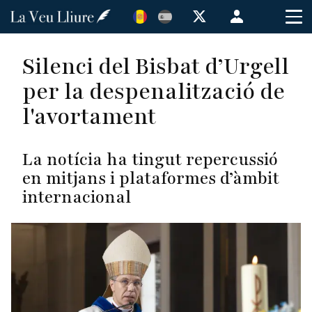
Vés
Menú
al
de
contingut
cuenta
Silenci del Bisbat d’Urgell
de
per la despenalització de
usuario
l'avortament
La notícia ha tingut repercussió
en mitjans i plataformes d’àmbit
internacional