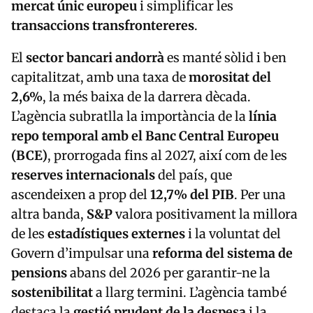
mercat únic europeu
i simplificar les
transaccions transfrontereres
.
El
sector bancari andorrà
es manté sòlid i ben
capitalitzat, amb una taxa de
morositat del
2,6%
, la més baixa de la darrera dècada.
L’agència subratlla la importància de la
línia
repo temporal amb el Banc Central Europeu
(BCE)
, prorrogada fins al 2027, així com de les
reserves internacionals
del país, que
ascendeixen a prop del
12,7% del PIB
. Per una
altra banda,
S&P
valora positivament la millora
de les
estadístiques externes
i la voluntat del
Govern d’impulsar una
reforma del sistema de
pensions
abans del 2026 per garantir-ne la
sostenibilitat
a llarg termini. L’agència també
destaca la
gestió prudent de la despesa
i la