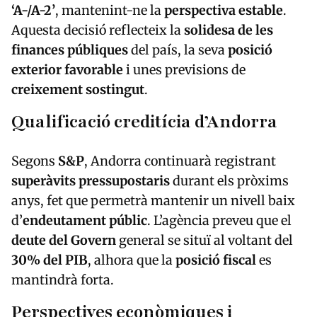
‘A-/A-2’
, mantenint-ne la
perspectiva estable
.
Aquesta decisió reflecteix la
solidesa de les
finances públiques
del país, la seva
posició
exterior favorable
i unes previsions de
creixement sostingut
.
Qualificació creditícia d’Andorra
Segons
S&P
, Andorra continuarà registrant
superàvits pressupostaris
durant els pròxims
anys, fet que permetrà mantenir un nivell baix
d’
endeutament públic
. L’agència preveu que el
deute del Govern
general se situï al voltant del
30% del PIB
, alhora que la
posició fiscal
es
mantindrà forta.
Perspectives econòmiques i