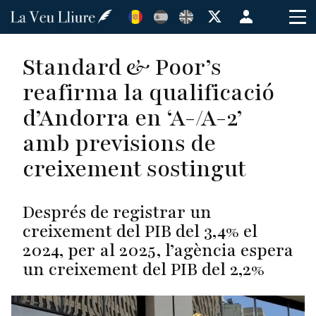
Vés
Menú
al
de
contingut
cuenta
Standard & Poor’s
de
reafirma la qualificació
usuario
d’Andorra en ‘A-/A-2’
amb previsions de
creixement sostingut
Després de registrar un
creixement del PIB del 3,4% el
2024, per al 2025, l’agència espera
un creixement del PIB del 2,2%