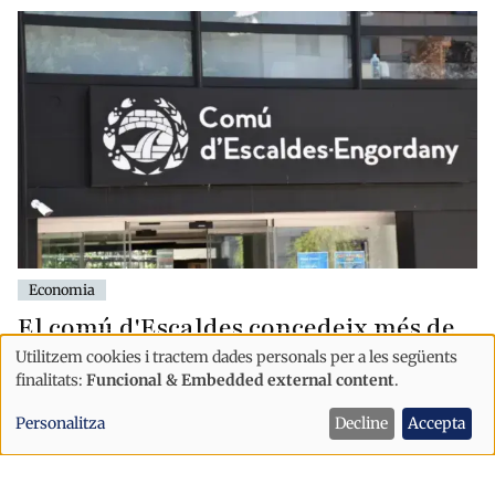
Economia
El comú d'Escaldes concedeix més de
5.000 euros en ajuts al petit comerç
Utilitzem cookies i tractem dades personals per a les següents
Ús
finalitats:
Funcional & Embedded external content
.
Escaldes-Engordany
de
Personalitza
Decline
Accepta
dades
personals