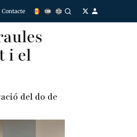
Menú
Contacte
Buscar
de
raules
cuenta
de
 i el
usuario
ació del do de