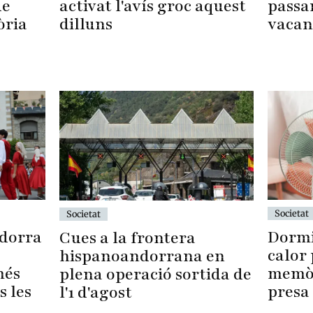
activat l'avís groc aquest
passar
de
dilluns
vacan
òria
Societat
Societat
ndorra
Dormi
Cues a la frontera
calor 
hispanoandorrana en
més
memòri
plena operació sortida de
s les
presa 
l'1 d'agost