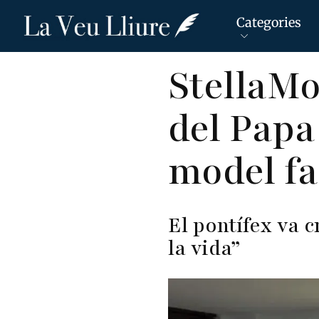
Categories
Vés
StellaMo
al
contingut
del Papa
model fa
El pontífex va 
la vida”