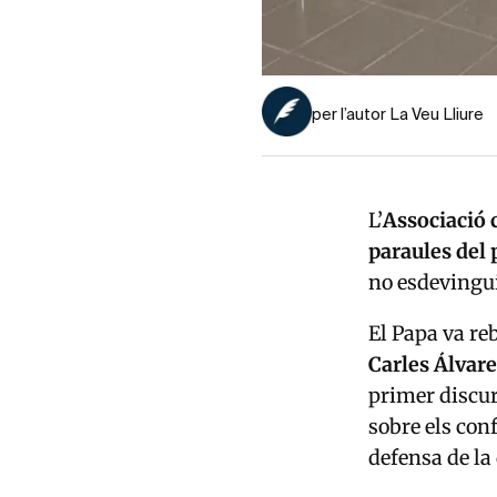
per l’autor La Veu Lliure
L’
Associació 
paraules del 
no esdeving
El Papa va re
Carles Álvar
primer discur
sobre els conf
defensa de la