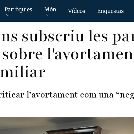
Parròquies
Món
Vídeos
Enquestas
ns subscriu les pa
 sobre l'avortament
miliar
criticar l’avortament com una “neg