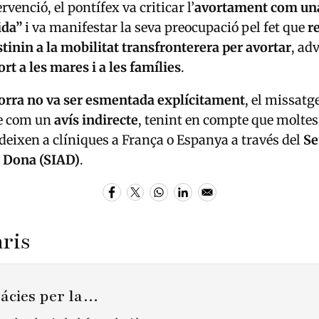
rvenció, el pontífex va criticar l’
avortament com un
ida”
i va manifestar la seva preocupació pel fet que
r
stinin a la mobilitat transfronterera per avortar
, ad
rt a les mares i a les famílies
.
rra no va ser esmentada explícitament
, el missatg
se com un
avís indirecte
, tenint en compte que moltes
deixen a clíniques a França o Espanya a través del
Se
a Dona (SIAD)
.
ris
rácies per la…