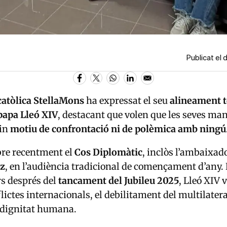
Publicat el 
catòlica StellaMons
ha expressat el seu
alineament t
papa Lleó XIV
, destacant que volen que les seves ma
uin
motiu de confrontació ni de polèmica amb ningú
bre recentment el
Cos Diplomàtic
, inclòs l’ambaixad
ez
, en l’audiència tradicional de començament d’any. 
s després del
tancament del Jubileu 2025
, Lleó XIV 
lictes internacionals, el debilitament del multilatera
 dignitat humana.