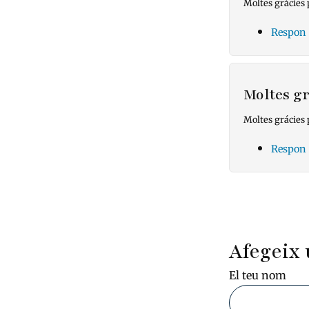
Moltes grácies 
Respon
Moltes g
Moltes grácies 
Respon
Pagin
Afegeix 
El teu nom