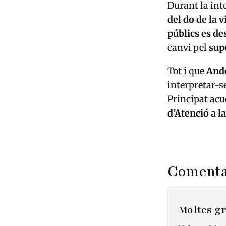
Durant la inte
del do de la v
públics es de
canvi pel
supo
Tot i que
Ando
interpretar-
Principat acu
d’Atenció a l
Comenta
Moltes g