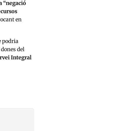
a “negació
ecursos
vocant en
e podria
 dones del
rvei Integral