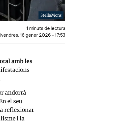
StellaMons
1 minuts de lectura
divendres, 16 gener 2026 - 17:53
otal amb les
nifestacions
.
or andorrà
En el seu
va reflexionar
lisme i la