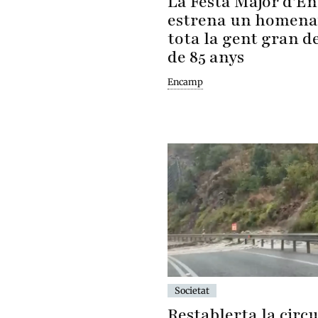
La Festa Major d'E
estrena un homena
tota la gent gran d
de 85 anys
Encamp
Societat
Restablerta la circu