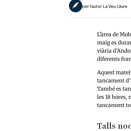
per l’autor La Veu Lliure
L’àrea de Mob
maig es duran
viària d’
Ando
diferents fra
Aquest matei
tancament d’u
També es tanca
les 18 hores, 
tancament tot
Talls no