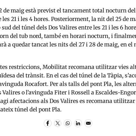
22 de maig està previst el tancament total nocturn del
 les 21 i les 4 hores. Posteriorment, la nit del 25 de m
 sud del túnel dels Dos Valires entre les 21 i les 6 hore
torn del tub nord, també en horari nocturn, i finalmen
rà a quedar tancat les nits del 27 i 28 de maig, en el
es restriccions, Mobilitat recomana utilitzar vies al
uïdesa del trànsit. En el cas del túnel de la Tàpia, s’a
’avinguda Rocafort. Per als talls del pont Pla, les alte
 Valires o l’avinguda Fiter i Rossell a
Escaldes-Engo
agi afectacions als Dos Valires es recomana utilitzar 
ateix túnel del pont Pla.