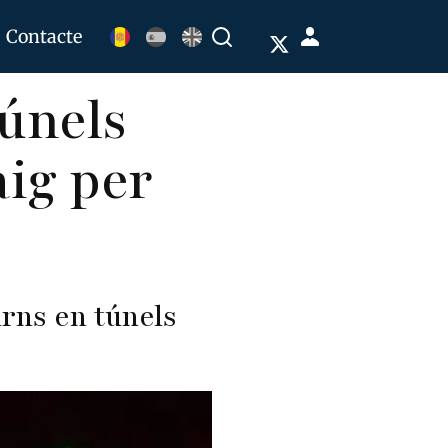
Menú
Contacte
Buscar
de
túnels
cuenta
de
aig per
usuario
rns en túnels