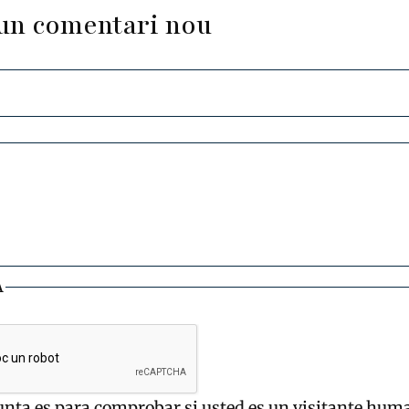
un comentari nou
A
unta es para comprobar si usted es un visitante hum