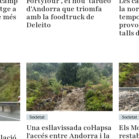
Fortyfour , el nou 'tardeo'
ncamp
Les c
d'Andorra que triomfa
tge a
la no
amb la foodtruck de
e més
tempo
Deleito
provoc
talls 
Societat
Societat
Una esllavissada col·lapsa
Els M
l'accés entre Andorra i la
restab
lació