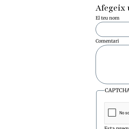
Afegeix 
El teu nom
Comentari
CAPTCH
Esta preg