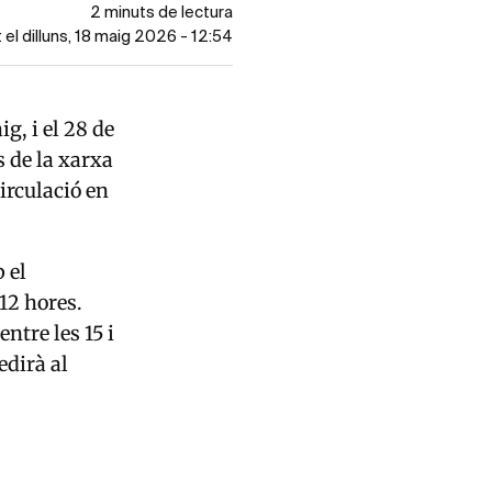
2 minuts de lectura
 el dilluns, 18 maig 2026 - 12:54
g, i el 28 de
 de la xarxa
irculació en
 el
 12 hores.
ntre les 15 i
edirà al