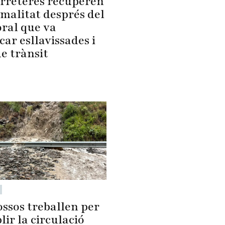
arreteres recuperen
rmalitat després del
ral que va
ar esllavissades i
de trànsit
ossos treballen per
lir la circulació