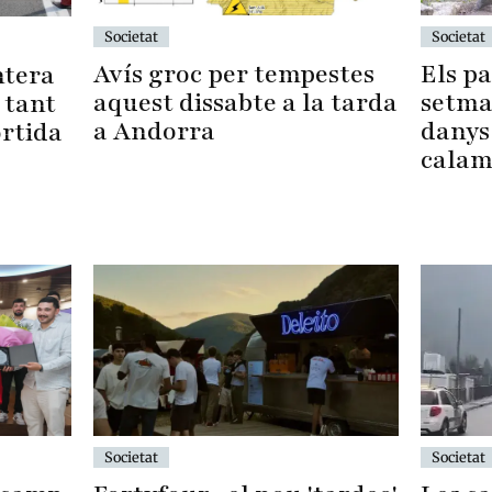
Societat
Societat
Els p
Avís groc per tempestes
ntera
setma
aquest dissabte a la tarda
 tant
danys
a Andorra
ortida
calam
Societat
Societat