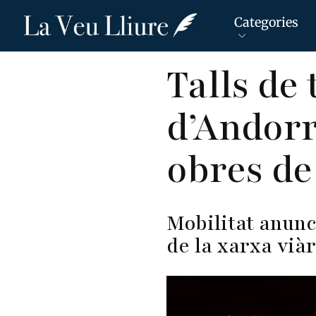
Categories
Vés
Talls de 
al
contingut
d’Andorr
obres d
Mobilitat anunc
de la xarxa vià