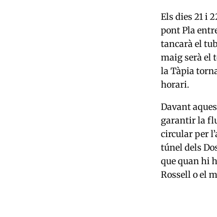
Els dies 21 i 
pont Pla entre
tancarà el tub
maig serà el 
la Tàpia torna
horari.
Davant aquest
garantir la fl
circular per l
túnel dels Dos
que quan hi h
Rossell o el m