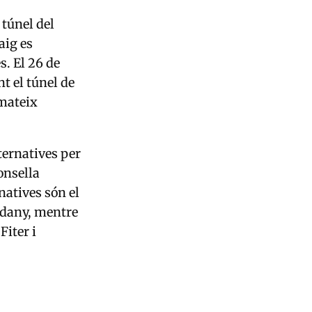
 túnel del
aig es
s. El 26 de
t el túnel de
 mateix
ternatives per
consella
rnatives són el
rdany
, mentre
Fiter i