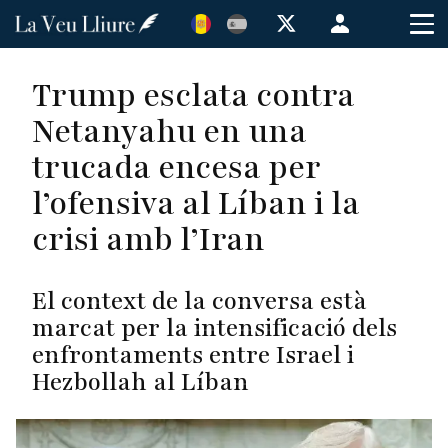
Vés
Menú
al
de
contingut
cuenta
Trump esclata contra
de
Netanyahu en una
usuario
trucada encesa per
l’ofensiva al Líban i la
crisi amb l’Iran
El context de la conversa està
marcat per la intensificació dels
enfrontaments entre Israel i
Hezbollah al Líban