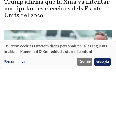
Trump afirma que la Xina va intentar
manipular les eleccions dels Estats
Units del 2020
Utilitzem cookies i tractem dades personals per a les següents
Ús
finalitats:
Funcional & Embedded external content
.
de
Personalitza
Decline
Accepta
dades
personals
i
cookies
Internacional
La justícia argentina vincula
l'exsecretari dels Kirchner amb una