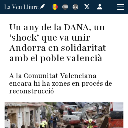
Vés
Menú
al
de
contingut
cuenta
Un any de la DANA, un
de
‘shock’ que va unir
usuario
Andorra en solidaritat
amb el poble valencià
A la Comunitat Valenciana
encara hi ha zones en procés de
reconstrucció