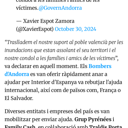
víctimes.
@GovernAndorra
— Xavier Espot Zamora
(@XavierEspot)
October 30, 2024
“Traslladem el nostre suport al poble valencià per les
inundacions que estan assolant el seu territori i el
nostre condol a les famílies i amics de les víctimes
”,
va declarar en aquell moment. Els
Bombers
d'Andorra
es van oferir ràpidament anar a
ajudar per Interior d'Espanya va rebutjar l'ajuda
internacional, així com de països com, França o
El Salvador.
Diverses entitats i empreses del país es van
mobilitzar per enviar ajuda.
Grup Pyrénées
i
Family Cash
, en col·laboració amb
Traldis Porta
,