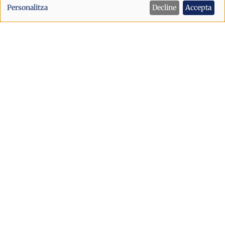
de
Personalitza
Decline
Accepta
dades
personals
i
cookies
Successos
Extradits a França dos fugitius
detinguts a Andorra per tràfic de
drogues