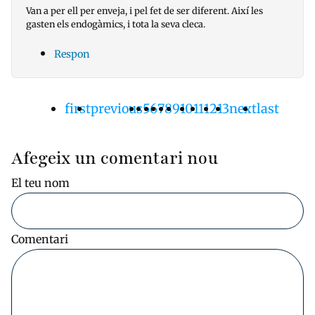
Van a per ell per enveja, i pel fet de ser diferent. Així les
gasten els endogàmics, i tota la seva cleca.
Respon
Primera
first
Pàgina
previous
Pàgina
5
Pàgina
6
Pàgina
7
Pàgina
8
Pàgina
9
Pàgina
10
Pàgina
11
Pàgina
12
Pàgina
13
Pàgina
next
Última
last
Paginació
pàgina
anterior
actual
següent
pàgina
Afegeix un comentari nou
El teu nom
Comentari