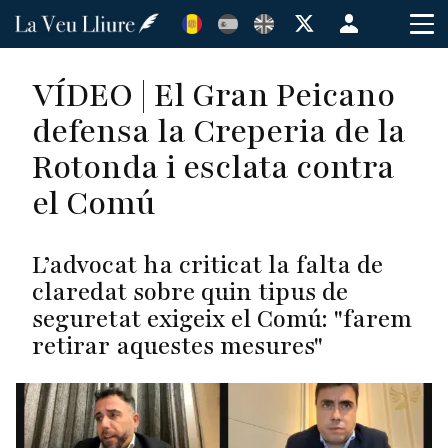
Vés
Menú
al
de
contingut
cuenta
VÍDEO | El Gran Peicano
de
defensa la Creperia de la
usuario
Rotonda i esclata contra
el Comú
L’advocat ha criticat la falta de
claredat sobre quin tipus de
seguretat exigeix el Comú: "farem
retirar aquestes mesures"